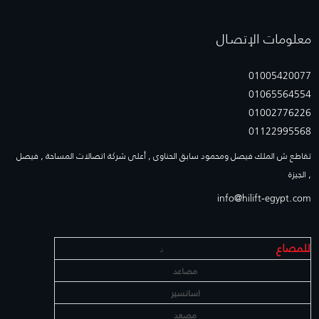
معلومات الإتصـال
01005420077
01065564554
01002776226
01122995568
تقاطع ش الملك فيصل ومحمود سابق الحناوى , أعلى شركة اتصالات المساحة , فيصل
, الجيزة
info@hilift-egypt.com
للمصاع
د
مصاعد
اسانسير
مصعد