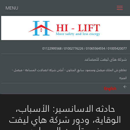
MENU
01122995568
/
01002776226
/
01065564554
/
01005420077
شركة هاى ليفت للمصاعد
تقاطع ش الملك فيصل ومحمود سابق الحناوى - أعلى شركة اتصالات المساحة - فيصل -
الجيزة
English
حادثه الاسانسير: الأسباب،
الوقاية، ودور شركة هاي ليفت