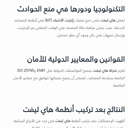
التكنولوجيا ودورها في منع الحوادث
تعمل
هاي ليفت
على دمج تقنيات
إنترنت الأشياء (IoT)
في أنظمة المصاعد
الحديثة، حيث يمكن مراقبة حالة المصعد في الوقت الفعلي عبر الإنترنت،
وإرسال تنبيهات في حال وجود أي خطر محتمل.
القوانين والمعايير الدولية للأمان
تلتزم
شركة هاي ليفت
بجميع المواصفات الدولية مثل
EN81
و
ISO 25745
الخاصة بسلامة المصاعد، لضمان أن جميع منتجاتها تتوافق مع معايير الأمان
العالمية.
النتائج بعد تركيب أنظمة هاي ليفت
أظهرت الإحصائيات بعد تركيب أنظمة
هاي ليفت
في عدد من الأبراج السكنية
والتجارية انخفاضًا في نسبة
حادثه الاسانسير
بنسبة تتجاوز 90%.