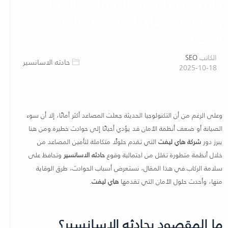
حادثه الاسانسير: الأسباب، الوقاية،
ودور شركة هاي ليفت في تأمين
المصاعد
الكاتب
SEO
حادثه الاسانسير
2025-10-18
وعلى الرغم من أن التكنولوجيا الحديثة جعلت المصاعد أكثر أمانًا، إلا أن سوء
الصيانة أو ضعف أنظمة الأمان قد يؤدي أحيانًا إلى حوادث خطيرة.ومن هنا
يبرز دور
شركة هاي ليفت
التي تقدم حلولًا متكاملة لتأمين المصاعد من
خلال أنظمة متطورة تقلل من احتمالية وقوع
حادثه الاسانسير
وتحافظ على
سلامة الركاب.في هذا المقال، نستعرض أسباب الحوادث، طرق الوقاية
منها، وأحدث حلول الأمان التي تقدمها
هاي ليفت
.
ما المقصود بحادثه الاسانسير؟