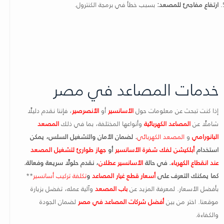
ارتفاع مفاجئ للمصعد:
بسبب خطأ في برمجة الكنترول.
خدمات المصاعد في مصر
إذا كنت تبحث عن معلومات حول
الأسانسير
أو
الأنصرصير
، فإننا نقدم دليلًا
شاملًا عن
المصاعد الكهربائية
وأنواعها المختلفة، بما في ذلك
المصعد
البانورامي
و
المصعد الكهربائي
. لضمان الأمان والتشغيل السلس، يمكن
استخدام
أبلكيشن لفك شفرة الأسانسير
أو
جهاز طوارئ لتشغيل المصعد
عند انقطاع الكهرباء
. في حالة
الأسانسير عطلان
، نقدم حلولًا سريعة وفعالة.
كما يمكنك التعرف على
أسعار قطع غيار المصاعد
و
تكلفة تركيب أسانسير
**
بأفضل الأسعار. لمعرفة المزيد عن
باب المصعد
وآلية عمله، تفضل بزيارة
موقعنا. اختر من بين
أفضل شركات المصاعد في مصر
لضمان الجودة
والكفاءة.