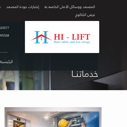
المصعد ووسائل الأمان الخاصه بة
إختبارات جودة المصعد
م
عرض الكتالوج
420077
995568
الرئيسية
خدماتنــا