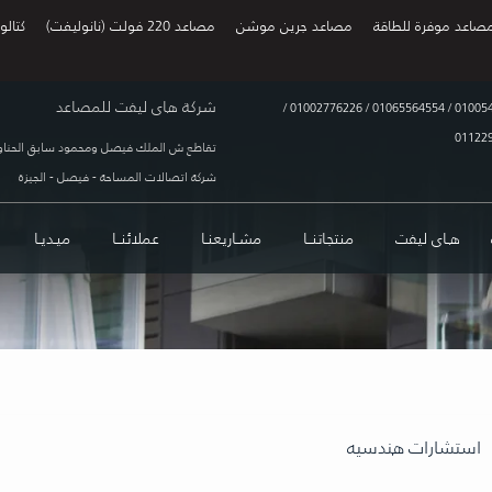
صاعد موفرة للطاقة
مصاعد جرين موشن
مصاعد 220 فولت (نانوليفت)
كتالو
شركة هاى ليفت للمصاعد
/
01002776226
/
01065564554
/
01005
01122
تقاطع ش الملك فيصل ومحمود سابق الحناو
شركة اتصالات المساحة - فيصل - الجيزة
هـاى ليفت
منتجاتنــا
مشـاريعنـا
عملائنــا
ميـديـا
استشارات هندسيه