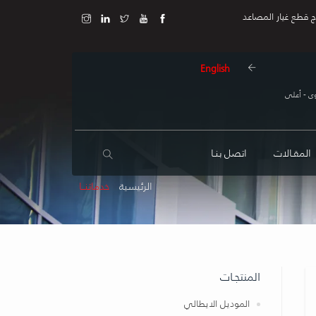
ج قطع غيار المصاعد
English
ى - أعلى
المقـالات
اتصل بنـا
الرئيسية
خدماتنــا
المنتجـات
الموديل الايطالي