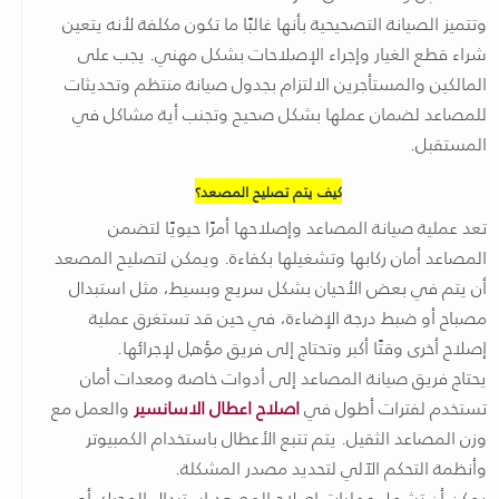
وتتميز الصيانة التصحيحية بأنها غالبًا ما تكون مكلفة لأنه يتعين
شراء قطع الغيار وإجراء الإصلاحات بشكل مهني. يجب على
المالكين والمستأجرين الالتزام بجدول صيانة منتظم وتحديثات
للمصاعد لضمان عملها بشكل صحيح وتجنب أية مشاكل في
المستقبل.
كيف يتم تصليح المصعد؟
تعد عملية صيانة المصاعد وإصلاحها أمرًا حيويًا لتضمن
المصاعد أمان ركابها وتشغيلها بكفاءة. ويمكن لتصليح المصعد
أن يتم في بعض الأحيان بشكل سريع وبسيط، مثل استبدال
مصباح أو ضبط درجة الإضاءة، في حين قد تستغرق عملية
إصلاح أخرى وقتًا أكبر وتحتاج إلى فريق مؤهل لإجرائها.
يحتاج فريق صيانة المصاعد إلى أدوات خاصة ومعدات أمان
تستخدم لفترات أطول في
اصلاح اعطال الاسانسير
والعمل مع
وزن المصاعد الثقيل. يتم تتبع الأعطال باستخدام الكمبيوتر
وأنظمة التحكم الآلي لتحديد مصدر المشكلة.
يمكن أن تشمل عمليات إصلاح المصعد استبدال المحرك أو