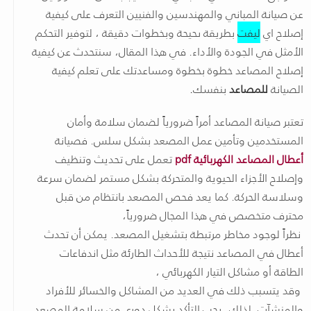
عن صيانة المباني والمهندسين والفنيين التعرف على كيفية
إصلاح اي
ليفت
بطريقة ىحيحة وبخطوات دقيقة ، لتوفير التحكم
الأمثل في الجودة والأداء. في هذا المقال، سنتحدث عن كيفية
إصلاح المصاعد خطوة بخطوة ومساعدتك على تعلم كيفية
الصيانة
للمصاعد
بنفسك
.
تعتبر صيانة المصاعد أمراً ضرورياً لضمان سلامة وأمان
المستخدمين وتأمين عمل المصعد بشكل سلس. فصيانة
أعطال المصاعد الكهربائية pdf
تعمل على تحديث وتنظيف
وإصلاح الأجزاء الحيوية والمتحركة بشكل مستمر لضمان سرعة
وسلاسة الحركة. كما يعد فحص المصعد بانتظام من قبل
محترف متخصص في هذا المجال ضرورياً،
نظراً لوجود مخاطر مرتبطة بتشغيل المصعد. يمكن أن تحدث
أعطال في المصاعد نتيجة للأحداث الطارئة مثل اندفاعات
الطاقة أو مشاكل التيار الكهربائي ،
وقد يتسبب ذلك في العديد من المشاكل والخسائر للأفراد
والمنشآت. لذلك، يجب التأكد بشكل دوري من سلامة المصعد