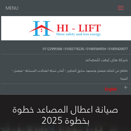
MENU
01122995568
/
01002776226
/
01065564554
/
01005420077
شركة هاى ليفت للمصاعد
تقاطع ش الملك فيصل ومحمود سابق الحناوى - أعلى شركة اتصالات المساحة - فيصل -
الجيزة
English
صيانة اعطال المصاعد خطوة
بخطوة 2025