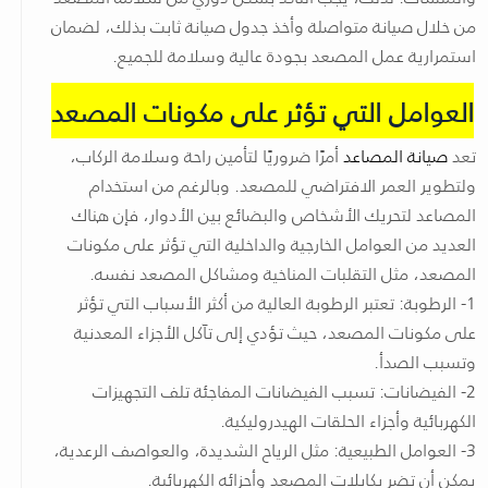
من خلال صيانة متواصلة وأخذ جدول صيانة ثابت بذلك، لضمان
استمرارية عمل المصعد بجودة عالية وسلامة للجميع.
العوامل التي تؤثر على مكونات المصعد
تعد
صيانة المصاعد
أمرًا ضروريًا لتأمين راحة وسلامة الركاب،
ولتطوير العمر الافتراضي للمصعد. وبالرغم من استخدام
المصاعد لتحريك الأشخاص والبضائع بين الأدوار، فإن هناك
العديد من العوامل الخارجية والداخلية التي تؤثر على مكونات
المصعد، مثل التقلبات المناخية ومشاكل المصعد نفسه.
1- الرطوبة: تعتبر الرطوبة العالية من أكثر الأسباب التي تؤثر
على مكونات المصعد، حيث تؤدي إلى تآكل الأجزاء المعدنية
وتسبب الصدأ.
2- الفيضانات: تسبب الفيضانات المفاجئة تلف التجهيزات
الكهربائية وأجزاء الحلقات الهيدروليكية.
3- العوامل الطبيعية: مثل الرياح الشديدة، والعواصف الرعدية،
يمكن أن تضر بكابلات المصعد وأجزائه الكهربائية.