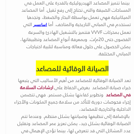
بينما تتميز المصاعد الهيدروليكية بالقدرة على العمل في
المساحات الضيقة والتي تحتاج إلى رفع ثقيل. أما المصاعد
الميكانيكية فهي تعمل بواسطة البخار والضغط، وتجدها
تستخدم في المباني التاريخية والمتاحف. أما
التي
اسانسير
تعمل بمحركات VVVF فتتميز بالتشغيل الهادئ والسرعة
القصوى حتى 20م/ث. وبمعرفة أنواع المصاعد وتطبيقاتها،
يمكن الحصول على حلول فعالة ومناسبة لتلبية احتياجات
المباني المختلفة.
الصيانة الوقائية للمصاعد
تعد الصيانة الوقائية للمصاعد من أهم الأساليب التي يتبعها
خبراء صيانة المصاعد
بغرض الحفاظ على
ارشادات السلامة
في المصاعد
وتطوير كفاءتها بشكل مستمر. فهى تتضمن
إجراء فحوصات دورية للتأكد من سلامة جميع المكونات والأجزاء
الداخلية والخارجية للمصاعد،
بالإضافة إلى تنظيفها وصيانتها بشكل منتظم. وعندما تتم
الصيانة الوقائية بشكل جيد، يمكن تعزيز عمر المصاعد وتقليل
عدد المشاكل التي قد تتعرض لها، بينما تؤدي الإهمال في