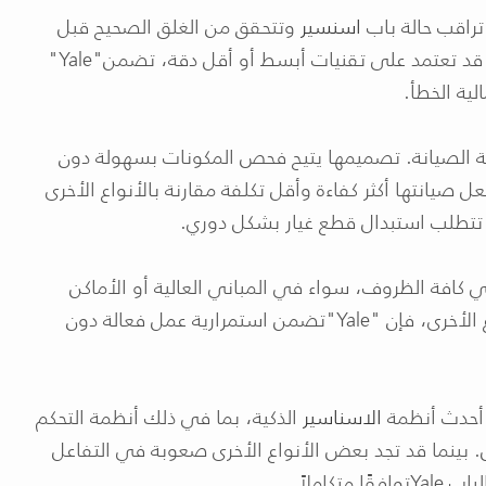
راقب حالة باب
اسنسير
وتتحقق من الغلق الصحيح قبل
ى قد تعتمد على تقنيات أبسط أو أقل دقة، تضمن
"Yale"
لية الخطأ
.
 الصيانة. تصميمها يتيح فحص المكونات بسهولة دون
عل صيانتها أكثر كفاءة وأقل تكلفة مقارنة بالأنواع الأخرى
 تتطلب استبدال قطع غيار بشكل دوري
.
 كافة الظروف، سواء في المباني العالية أو الأماكن
 الأخرى، فإن
"Yale"
تضمن استمرارية عمل فعالة دون
 أحدث أنظمة
الاسناسير
الذكية، بما في ذلك أنظمة التحكم
. بينما قد تجد بعض الأنواع الأخرى صعوبة في التفاعل
لباب
Yale
توافقًا متكاملاً
.