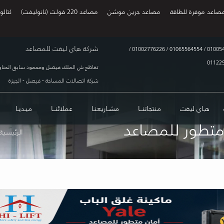
صاعد موفرة للطاقة
مصاعد جرين موشن
مصاعد 220 فولت (نانوليفت)
كتالو
شركة هاى ليفت للمصاعد
/
01002776226
/
01065564554
/
01005
01122
تقاطع ش الملك فيصل ومحمود سابق الحناو
شركة اتصالات المساحة - فيصل - الجيزة
هـاى ليفت
منتجاتنــا
مشـاريعنـا
عملائنــا
ميـديـا
الرئيسية