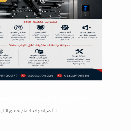
ماكينة غلق الباب Yale أمان متطور للمصاعد
صيانة واعتناء ماكينة غلق الباب Yale - تنظيف ماكينة غلق الباب Yale - التأكد من ضبط الماكينة بشكل ص