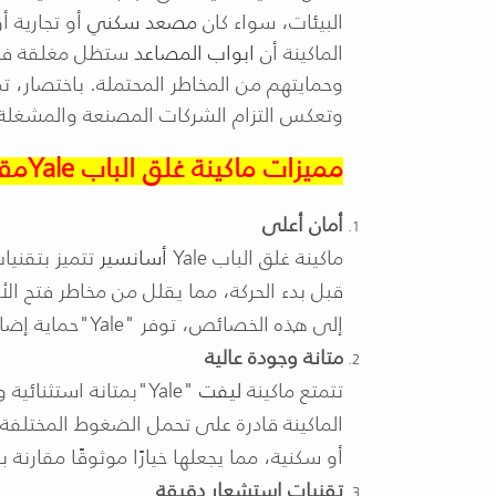
البيئات، سواء كان
مصعد سكني
أو تجارية 
الماكينة أن
ابواب المصاعد
ستظل مغلقة في 
وحمايتهم من المخاطر المحتملة. باختصار، تم
وتعكس التزام الشركات المصنعة والمشغلة
مميزات ماكينة غلق الباب
Yale
مقا
أمان أعلى
ماكينة غلق الباب
Yale
أسانسير
تتميز بتقني
قبل بدء الحركة، مما يقلل من مخاطر فتح الأ
إلى هذه الخصائص، توفر
"Yale"
حماية إضا
متانة وجودة عالية
تتمتع ماكينة
ليفت
"Yale"
بمتانة استثنائية
الماكينة قادرة على تحمل الضغوط المختلفة ا
أو سكنية، مما يجعلها خيارًا موثوقًا مقارنة ب
تقنيات استشعار دقيقة