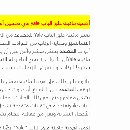
أهمية ماكينة غلق الباب
yale
في تحسين أما
تعتبر ماكينة غلق الباب
Yale
للمصاعد
من الع
الاسانسير
وحماية الركاب من الحوادث المحت
أبواب
المصعد
بشكل محكم وآمن قبل أن يب
ماكينة
Yale
أن الأبواب لا تفتح أثناء رحلة
الاس
سقوط الركاب أو التعرض للإصابات بسبب عد
علاوة على ذلك، فإن هذه الماكينة تعمل ع
توقف
المصعد
بين الطوابق أو حدوث خلل ف
بشكل مفاجئ حتى في تلك الحالات، مما يمنع
الباب
yale
تعتمد على تقنيات متقدمة تشمل
الأخطاء البشرية ويعزز من فعالية النظام بش
تكمن أهمية ماكينة غلق الباب
"Yale"
أيضًا 