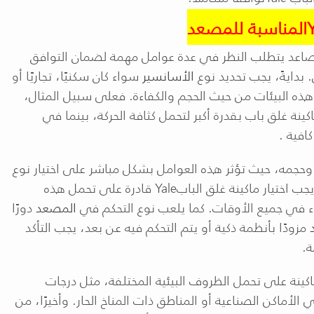
المناسبة للمصعد
صاعد يتطلب النظر في عدة عوامل مهمة لضمان التوافق
 بدايةً، يجب تحديد نوع
الأسانسير
سواء كان سكنيًا، تجاريًا أو
هذه البيئات من حيث الحجم والكفاءة. فعلى سبيل المثال،
كينة غلق باب بقدرة أكبر لتحمل كثافة الحركة، بينما في
كافية
.
ب وحجمه، حيث تؤثر هذه العوامل بشكل مباشر على اختيار نوع
 يجب اختيار ماكينة غلق الباب
Yale
قادرة على تحمل هذه
داء في جميع الأوقات. كما يلعب نوع التحكم في
المصعد
دورًا
مزودًا بأنظمة ذكية أو يتم التحكم فيه عن بعد، يجب التأكد
ة
.
كينة على تحمل الظروف البيئية المختلفة، مثل درجات
ي الأماكن الصناعية أو المناطق ذات المناخ الحار. وأخيرًا، من