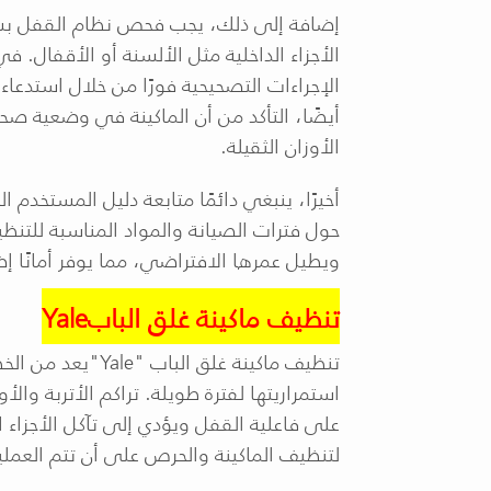
إضافة إلى ذلك، يجب فحص نظام القفل بش
الأجزاء الداخلية مثل الألسنة أو الأقفال. ف
الإجراءات التصحيحية فورًا من خلال استدعاء
أيضًا، التأكد من أن الماكينة في وضعية 
الأوزان الثقيلة
.
أخيرًا، ينبغي دائمًا متابعة دليل المستخدم ا
حول فترات الصيانة والمواد المناسبة للتنظيف
ويطيل عمرها الافتراضي، مما يوفر أمانًا إض
تنظيف ماكينة غلق الباب
Yale
تنظيف ماكينة غلق الباب
"Yale"
يعد من الخ
استمراريتها لفترة طويلة. تراكم الأتربة والأو
على فاعلية القفل ويؤدي إلى تآكل الأجز
لتنظيف الماكينة والحرص على أن تتم العملية