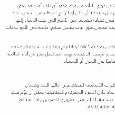
كل دوري للتأكد من عدم وجود أي تلف أو ضعف في
ي حال ملاحظة أي خلل أو انزلاق غير طبيعي، ينبغي اتخاذ
فني صيانة مصاعد
. من الأمور التي يجب الانتباه إليها
صحيحة لضمان غلق الباب بشكل محكم، خاصة في الأبواب ذات
لخاص بماكينة
"Yale"
والالتزام بتعليمات الشركة المصنعة
 والتزييت. الاهتمام بهذه التفاصيل يعزز من أداء الماكينة
افيًا في المنزل أو المنشأة
.
طوات الأساسية للحفاظ على أدائها الجيد وضمان
ساخ على الأجزاء المتحركة والميكانيكية يمكن أن يؤثر سلبًا
اء الحساسة. لذلك، من الضروري تخصيص وقت منتظم
 بعناية فائقة
.