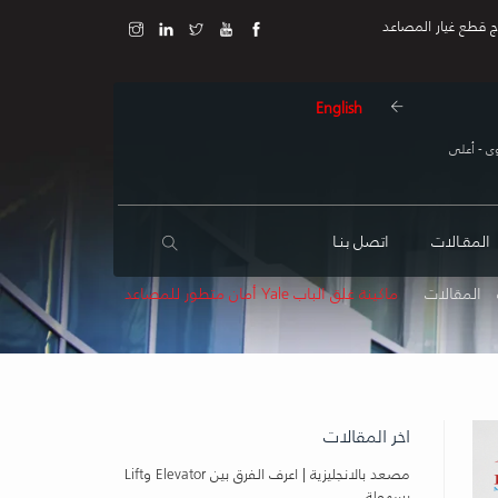
ج قطع غيار المصاعد
English
ى - أعلى
المقـالات
اتصل بنـا
المقالات
ماكينة غلق الباب Yale أمان متطور للمصاعد
اخر المقالات
مصعد بالانجليزية | اعرف الفرق بين Elevator وLift
بسهولة