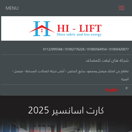
MENU
01122995568
/
01002776226
/
01065564554
/
01005420077
شركة هاى ليفت للمصاعد
تقاطع ش الملك فيصل ومحمود سابق الحناوى - أعلى شركة اتصالات المساحة - فيصل -
الجيزة
English
كارت اسانسير 2025
الرئيسية
المقالات
كارت اسانسير 2025