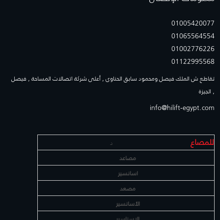
01005420077
01065564554
01002776226
01122995568
تقاطع ش الملك فيصل ومحمود سابق الحناوى , أعلى شركة اتصالات المساحة , فيصل
, الجيزة
info@hilift-egypt.com
للمصاع
د
مصاعد
اسانسير
مصعد
الأسانسير
الاسناسير