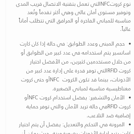
نوع كروت
NFC
التي تعمل بتقنية الاتصال قريب المدى
وتوفير مستوى أمان عالى وهي أكثر تقدماً وتُعد
مناسبة للمباني الفاخرة أو المرافق التي تتطلب أماناً
عالياً.
حجم المبنى وعدد الطوابق: في حالة إذا كان كارت
اسانسير يتم استخدامه في عدد كبير من الطوابق أو
من خلال مستخدمين كثيرين، من الأفضل اختيار
كروت
RFID
التي توفر قدرة على إدارة عدد كبير من
الأذونات، بينما قد تكون الكروت
NFC
أو حتى كروت
مغناطيسية مناسبة لمباني الصغيرة.
الأمان والتشفير: يفضل استخدام كروت
NFC
أو
كروت
RFID
في حالة تريد الأمان والتي توفر حماية
إضافية ضد التلاعب.
المرونة في التحكم والتعديل: يفضل أن يتم اختيار
كارت يتيح إدارة الأذونات بصورة مرنة، حيث يمكن أن