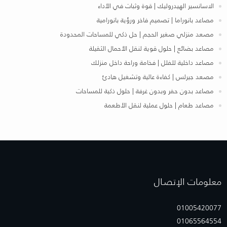
الاسانسير الهيدروليك | قوة وثبات في الأداء
مصاعد بانوراما | تصميم فاخر ورؤية بانورامية
مصعد منزلي صغير الحجم | حل ذكي للمساحات المحدودة
مصاعد بضائع | حلول قوية لنقل الأحمال الثقيلة
مصاعد داخلية للفلل | فخامة وراحة داخل منزلك
مصعد جيرلس | كفاءة عالية وتشغيل هادئ
مصاعد بدون حفر وبدون غرفة | حلول ذكية للمساحات
مصاعد طعام | حلول عملية لنقل الأطعمة
معلومات الإتصـال
01005420077
01065564554