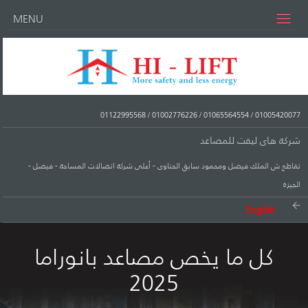
MENU
01122995568
/
01002776226
/
01065564554
/
01005420077
شركة هاى ليفت للمصاعد
تقاطع ش الملك فيصل ومحمود سابق الحناوى - أعلى شركة اتصالات المساحة - فيصل -
الجيزة
English
كل ما يخص مصاعد بانوراما
2025