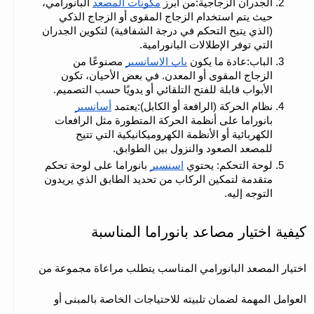
الجدران الزجاجية:من أبرز 
مكونات المصعد
 البانورامي، 
حيث يتم استخدام الزجاج المقوى أو الزجاج الذكي 
(الذي يتيح التحكم في درجة الشفافية) لتكوين الجدران 
التي توفر الإطلالات البانورامية.
الباب:عادة ما يكون 
باب الاسانسير
 مصنوعًا من 
الزجاج المقوى أو المعدن. في بعض الأحيان، تكون 
الأبواب قابلة للفتح التلقائي أو يدويًا حسب التصميم.
نظام الحركة (الرافعة أو الكابل):يعتمد 
أسانسير
بانوراما على أنظمة الحركة المتطورة مثل الرافعات 
الكهربائية أو الأنظمة الكهروميكانيكية التي تتيح 
للمصعد الصعود والنزول بين الطوابق.
لوحة التحكم: يحتوي 
اسنسير
 بانوراما على لوحة تحكم 
متقدمة لتمكين الركاب من تحديد الطابق الذي يريدون 
التوجه إليه.
كيفية اختيار مصاعد بانوراما المناسبة
اختيار المصعد البانورامي المناسب يتطلب مراعاة مجموعة من 
العوامل المهمة لضمان تلبيته للاحتياجات الخاصة بالمبنى أو 