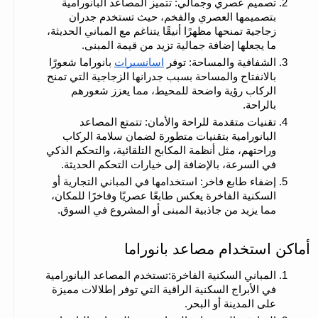
تصميم عصري وجمالي: تتميز المصاعد البانورامية 
بتصميمها العصري والفخم، حيث تستخدم جدران 
زجاجية تمنحها مظهرًا أنيقًا يتناغم مع المباني الحديثة، 
ما يجعلها إضافة جمالية تزيد من قيمة المبنى.
الشفافية والمساحة: توفر 
اسانسيرات
 بانوراما شعورًا 
بالانفتاح والمساحة بسبب جدرانها الزجاجية التي تمنح 
الركاب رؤية واضحة للمحيط، مما يعزز شعورهم 
بالراحة.
تقنيات متقدمة للراحة والأمان: تتمتع المصاعد 
البانورامية بتقنيات متطورة لضمان سلامة الركاب 
وراحتهم، مثل أنظمة المكابح التلقائية، والتحكم الذكي 
في السرعة، بالإضافة إلى خيارات التحكم الحديثة.
إضفاء طابع فاخر: استخدامها في المباني التجارية أو 
السكنية الفاخرة يعكس طابعًا عصريًا وفاخرًا للمكان، 
مما يزيد من جاذبية المبنى أو المشروع في السوق.
أماكن استخدام مصاعد بانوراما
المباني السكنية الفاخرة:تستخدم المصاعد البانورامية 
في الأبراج السكنية الراقية التي توفر إطلالات مميزة 
على المدينة أو البحر.