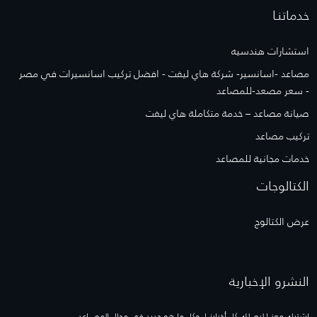
خدماتنـا
استشارات هندسيه
مصاعد -اسانسير- شركة هاي ليفت - افضل تركيب اسانسيرات في مصر
- سعر مصعد-للمصاعد
صيانة مصاعد – خدمة متكاملة هاي ليفت
تركيب مصاعد
خدمات مجانية للمصاعد
الكتالوجات
عرض الكتالوج
النشرو الإخبارية
إشترك معنــا ليصلك كل أخبارنــا, وكل ما هو جديد فى مجال المصــاعد