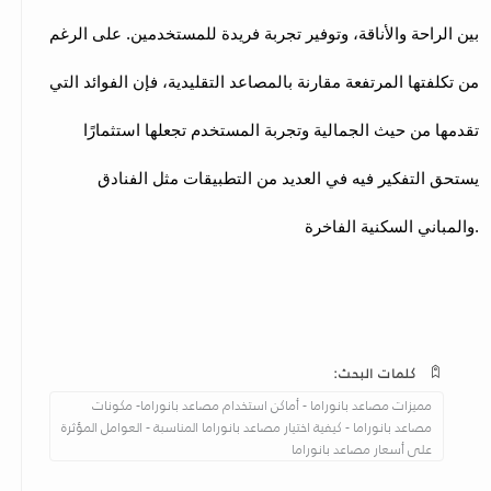
بين الراحة والأناقة، وتوفير تجربة فريدة للمستخدمين. على الرغم
من تكلفتها المرتفعة مقارنة بالمصاعد التقليدية، فإن الفوائد التي
تقدمها من حيث الجمالية وتجربة المستخدم تجعلها استثمارًا
يستحق التفكير فيه في العديد من التطبيقات مثل الفنادق
والمباني السكنية الفاخرة.
كلمات البحث:
مميزات مصاعد بانوراما - أماكن استخدام مصاعد بانوراما- مكونات
مصاعد بانوراما - كيفية اختيار مصاعد بانوراما المناسبة - العوامل المؤثرة
على أسعار مصاعد بانوراما