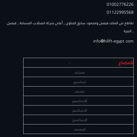
01002776226
01122995568
تقاطع ش الملك فيصل ومحمود سابق الحناوى , أعلى شركة اتصالات المساحة , فيصل
, الجيزة
info@hilift-egypt.com
للمصاع
د
مصاعد
اسانسير
مصعد
الأسانسير
الاسناسير
الاسانسير
المصعد