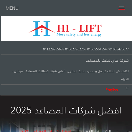
MENU
01122995568
/
01002776226
/
01065564554
/
01005420077
شركة هاى ليفت للمصاعد
تقاطع ش الملك فيصل ومحمود سابق الحناوى - أعلى شركة اتصالات المساحة - فيصل -
الجيزة
English
افضل شركات المصاعد 2025
الرئيسية
المقالات
افضل شركات المصاعد 2025