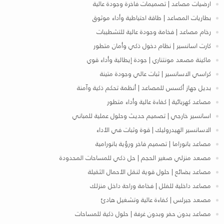
ارضيات مصاعد | تصميمات فاخرة وجودة عالية
بطاريات المصاعد | طاقة احتياطية وأداء موثوق
رخام مصاعد | فخامة وجودة عالية للتشطيبات
كارت اسانسير | نظام دخول ذكي وأمان متطور
ماكينة مصعد مونتناري | جودة إيطالية وأداء قوي
كراسي الاسانسير | ثبات عالي وجودة متينة
بديل جهاز أكسس للمصاعد | أنظمة تحكم ذكية وآمنة
مصاعد كهربائية | كفاءة عالية وأداء متطور
اسانسير خارجي | تصميم حديث وحلول عملية للمباني
الاسانسير الهيدروليك | قوة وثبات في الأداء
مصاعد بانوراما | تصميم فاخر ورؤية بانورامية
مصعد منزلي صغير الحجم | حل ذكي للمساحات المحدودة
مصاعد بضائع | حلول قوية لنقل الأحمال الثقيلة
مصاعد داخلية للفلل | فخامة وراحة داخل منزلك
مصعد جيرلس | كفاءة عالية وتشغيل هادئ
مصاعد بدون حفر وبدون غرفة | حلول ذكية للمساحات