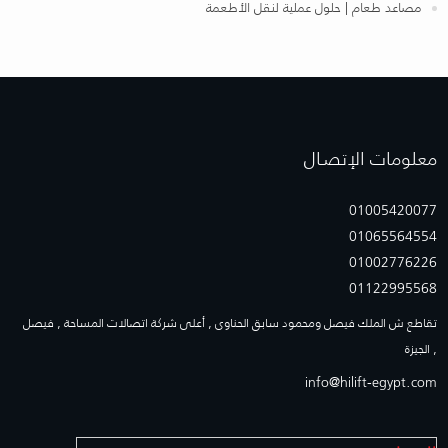
مصاعد طعام | حلول عملية لنقل الأطعمة
معلومات الإتصـال
01005420077
01065564554
01002776226
01122995568
تقاطع ش الملك فيصل ومحمود سابق الحناوى , أعلى شركة اتصالات المساحة , فيصل
, الجيزة
info@hilift-egypt.com