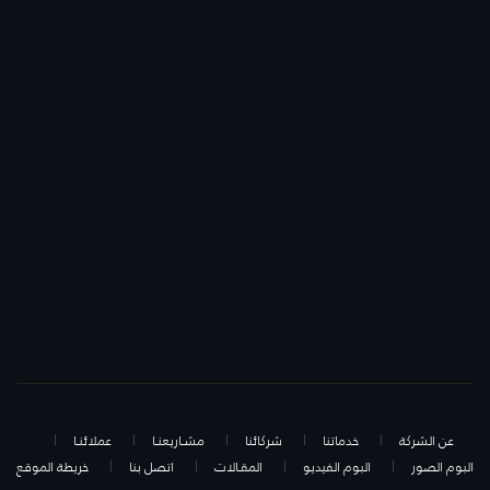
عن الشركة
خدماتنا
شركائنا
مشـاريعنـا
عملائنـا
البوم الصور
البوم الفيديو
المقـالات
اتصل بنا
خريطة الموقع