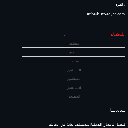
, الجيزة
info@hilift-egypt.com
للمصاع
د
مصاعد
اسانسير
مصعد
الأسانسير
الاسناسير
الاسانسير
المصعد
خدماتنـا
تنفيذ الاعمال المدنية للمصاعد نيابة عن المالك