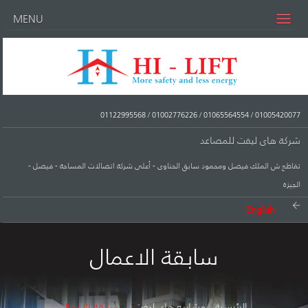
MENU
01122995568
/
01002776226
/
01065564554
/
01005420077
شركة هاى ليفت للمصاعد
تقاطع ش الملك فيصل ومحمود سابق الحناوى - أعلى شركة اتصالات المساحة - فيصل -
الجيزة
English
سابقة الاعمال
الرئيسية
مشاريع هاى ليفت
سابقة الاعمال