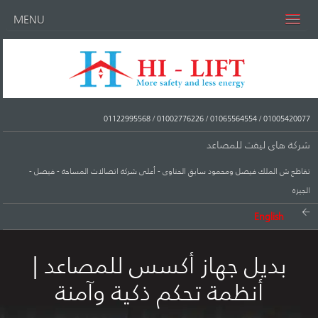
MENU
01122995568
/
01002776226
/
01065564554
/
01005420077
شركة هاى ليفت للمصاعد
تقاطع ش الملك فيصل ومحمود سابق الحناوى - أعلى شركة اتصالات المساحة - فيصل -
الجيزة
English
بديل جهاز أكسس للمصاعد |
أنظمة تحكم ذكية وآمنة