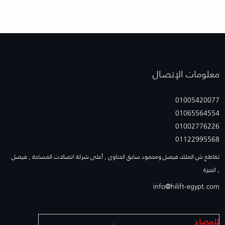
معلومات الإتصـال
01005420077
01065564554
01002776226
01122995568
تقاطع ش الملك فيصل ومحمود سابق الحناوى , أعلى شركة اتصالات المساحة , فيصل
, الجيزة
info@hilift-egypt.com
للمصاع
د