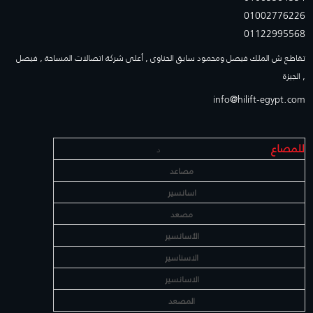
01002776226
01122995568
تقاطع ش الملك فيصل ومحمود سابق الحناوى , أعلى شركة اتصالات المساحة , فيصل
, الجيزة
info@hilift-egypt.com
للمصاع
د
مصاعد
اسانسير
مصعد
الأسانسير
الاسناسير
الاسانسير
المصعد