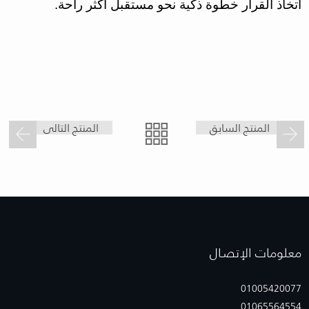
اتخاذ القرار خطوة ذكية نحو مستقبل أكثر راحة.
المنتج السابق
المنتج التالى
معلومات الإتصـال
01005420077
01065564554