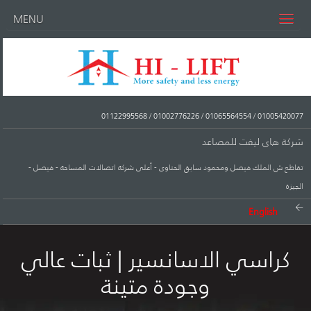
MENU
01122995568
/
01002776226
/
01065564554
/
01005420077
شركة هاى ليفت للمصاعد
تقاطع ش الملك فيصل ومحمود سابق الحناوى - أعلى شركة اتصالات المساحة - فيصل -
الجيزة
English
كراسي الاسانسير | ثبات عالي
وجودة متينة