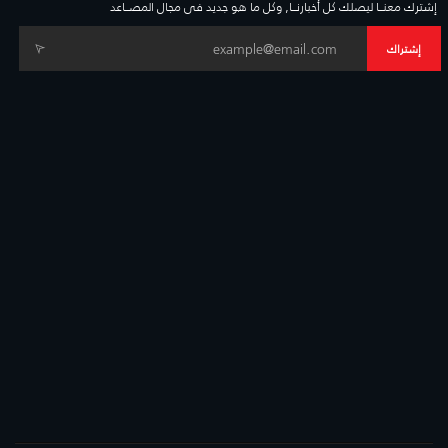
إشترك معنــا ليصلك كل أخبارنــا, وكل ما هو جديد فى مجال المصــاعد