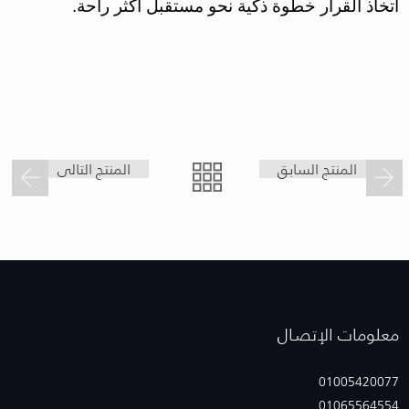
اتخاذ القرار خطوة ذكية نحو مستقبل أكثر راحة.
المنتج السابق
المنتج التالى
معلومات الإتصـال
01005420077
01065564554