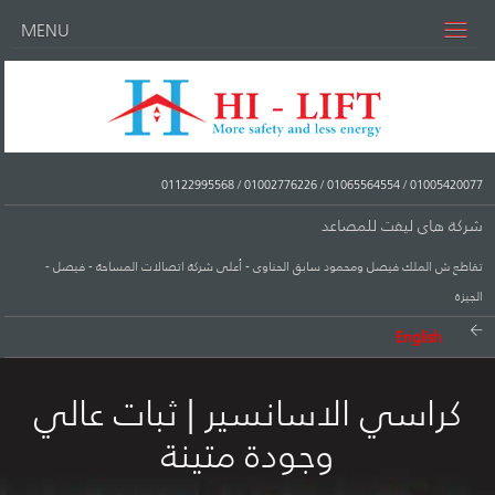
MENU
01122995568
/
01002776226
/
01065564554
/
01005420077
شركة هاى ليفت للمصاعد
تقاطع ش الملك فيصل ومحمود سابق الحناوى - أعلى شركة اتصالات المساحة - فيصل -
الجيزة
English
كراسي الاسانسير | ثبات عالي
وجودة متينة