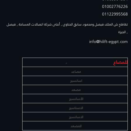
01002776226
01122995568
تقاطع ش الملك فيصل ومحمود سابق الحناوى , أعلى شركة اتصالات المساحة , فيصل
, الجيزة
info@hilift-egypt.com
للمصاع
د
مصاعد
اسانسير
مصعد
الأسانسير
الاسناسير
الاسانسير
المصعد