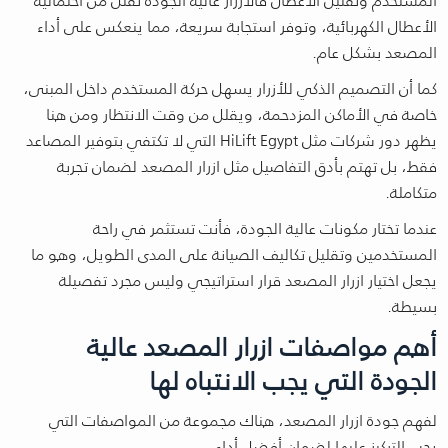
الأعطال الكهربائية، وتوفر استجابة سريعة، مما ينعكس على أداء
المصعد بشكل عام.
كما أن التصميم الذكي للأزرار يسهل حركة المستخدم داخل المبنى،
خاصة في الأماكن المزدحمة، ويقلل من وقت الانتظار ومن هنا
يظهر دور شركات مثل HiLift Egypt التي لا تكتفي بتوفير المصاعد
فقط، بل تهتم بأدق التفاصيل مثل ازرار المصعد لضمان تجربة
متكاملة.
عندما تختار مكونات عالية الجودة، فأنت تستثمر في راحة
المستخدمين وتقليل تكاليف الصيانة على المدى الطويل، وهو ما
يجعل اختيار ازرار المصعد قرار استراتيجي وليس مجرد تفصيلة
بسيطة.
أهم مواصفات ازرار المصعد عالية
الجودة التي يجب الانتباه لها
لفهم جودة ازرار المصعد، هناك مجموعة من المواصفات التي
يجب التركيز عليها لضمان أفضل أداء.