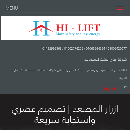
MENU
01122995568
/
01002776226
/
01065564554
/
01005420077
شركة هاى ليفت للمصاعد
تقاطع ش الملك فيصل ومحمود سابق الحناوى - أعلى شركة اتصالات المساحة - فيصل -
الجيزة
English
ازرار المصعد | تصميم عصري
واستجابة سريعة