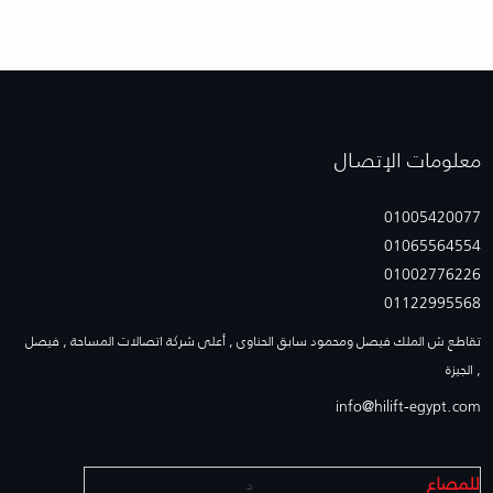
معلومات الإتصـال
01005420077
01065564554
01002776226
01122995568
تقاطع ش الملك فيصل ومحمود سابق الحناوى , أعلى شركة اتصالات المساحة , فيصل
, الجيزة
info@hilift-egypt.com
للمصاع
د