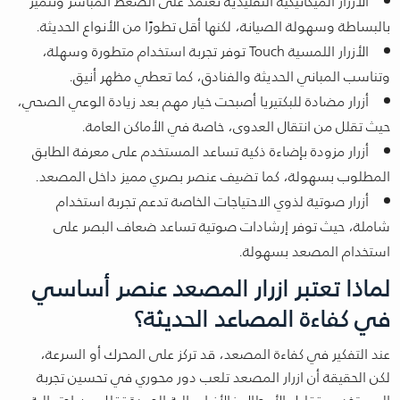
الأزرار الميكانيكية التقليدية تعتمد على الضغط المباشر وتتميز
بالبساطة وسهولة الصيانة، لكنها أقل تطورًا من الأنواع الحديثة.
الأزرار اللمسية Touch توفر تجربة استخدام متطورة وسهلة،
وتناسب المباني الحديثة والفنادق، كما تعطي مظهر أنيق.
أزرار مضادة للبكتيريا أصبحت خيار مهم بعد زيادة الوعي الصحي،
حيث تقلل من انتقال العدوى، خاصة في الأماكن العامة.
أزرار مزودة بإضاءة ذكية تساعد المستخدم على معرفة الطابق
المطلوب بسهولة، كما تضيف عنصر بصري مميز داخل المصعد.
أزرار صوتية لذوي الاحتياجات الخاصة تدعم تجربة استخدام
شاملة، حيث توفر إرشادات صوتية تساعد ضعاف البصر على
استخدام المصعد بسهولة.
لماذا تعتبر ازرار المصعد عنصر أساسي
في كفاءة المصاعد الحديثة؟
عند التفكير في كفاءة المصعد، قد تركز على المحرك أو السرعة،
لكن الحقيقة أن ازرار المصعد تلعب دور محوري في تحسين تجربة
المستخدم وتقليل الأعطال فالأزرار عالية الجودة تقلل من احتمالية