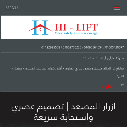
MENU
01122995568
/
01002776226
/
01065564554
/
01005420077
شركة هاى ليفت للمصاعد
تقاطع ش الملك فيصل ومحمود سابق الحناوى - أعلى شركة اتصالات المساحة - فيصل -
الجيزة
English
ازرار المصعد | تصميم عصري
واستجابة سريعة