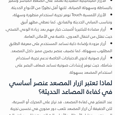
الأزرار الميكانيكية التقليدية تعتمد على الضغط المباشر وتتميز
بالبساطة وسهولة الصيانة، لكنها أقل تطورًا من الأنواع الحديثة.
الأزرار اللمسية Touch توفر تجربة استخدام متطورة وسهلة،
وتناسب المباني الحديثة والفنادق، كما تعطي مظهر أنيق.
أزرار مضادة للبكتيريا أصبحت خيار مهم بعد زيادة الوعي الصحي،
حيث تقلل من انتقال العدوى، خاصة في الأماكن العامة.
أزرار مزودة بإضاءة ذكية تساعد المستخدم على معرفة الطابق
المطلوب بسهولة، كما تضيف عنصر بصري مميز داخل المصعد.
أزرار صوتية لذوي الاحتياجات الخاصة تدعم تجربة استخدام
شاملة، حيث توفر إرشادات صوتية تساعد ضعاف البصر على
استخدام المصعد بسهولة.
لماذا تعتبر ازرار المصعد عنصر أساسي
في كفاءة المصاعد الحديثة؟
عند التفكير في كفاءة المصعد، قد تركز على المحرك أو السرعة،
لكن الحقيقة أن ازرار المصعد تلعب دور محوري في تحسين تجربة
المستخدم وتقليل الأعطال فالأزرار عالية الجودة تقلل من احتمالية