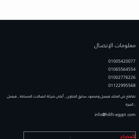
معلومات الإتصـال
01005420077
01065564554
01002776226
01122995568
تقاطع ش الملك فيصل ومحمود سابق الحناوى , أعلى شركة اتصالات المساحة , فيصل
, الجيزة
info@hilift-egypt.com
للمصاع
د