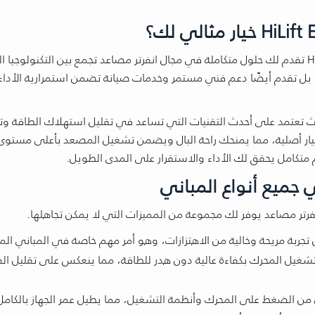
عندما تبحث عن الجودة والاعتمادية، ستجد أن HiLift Egypt تقدم لك حلول متكاملة في مجال انفرتر مصاعد تجمع بين التكنولوجي
دة، بل تقدم أيضًا دعم فني مستمر وخدمات صيانة تضمن استمرارية الأداء
يل التشغيل، حيث تعتمد على أحدث التقنيات التي تساعد في تقليل استهلاك الطاقة 
غيار أصلية، مما يمنحك راحة البال ويضمن تشغيل المصعد بأعلى مستوى
 متكامل يحقق لك الأداء والاستقرار على المدى الطويل.
جميع أنواع المباني
رتر مصاعد يوفر لك مجموعة من المميزات التي لا يمكن تجاهلها.
بة مريحة وخالية من الاهتزازات، وهو أمر مهم خاصة في المباني المر
غيل المحرك بكفاءة عالية دون هدر للطاقة، مما ينعكس على تقليل الفو
ن الضغط على المحرك وأنظمة التشغيل، مما يطيل عمر الجهاز بالكامل