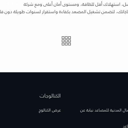
فضل، استهلاك أقل للطاقة، ومستوى أمان أعلى ومع شركة
HiLift Egypt
ي
حتياجاتك، لتضمن تشغيل المصعد بكفاءة واستقرار لسنوات طويلة دون قل
الكتالوجات
مال المدنية للمصاعد نيابة عن
عرض الكتالوج
عد