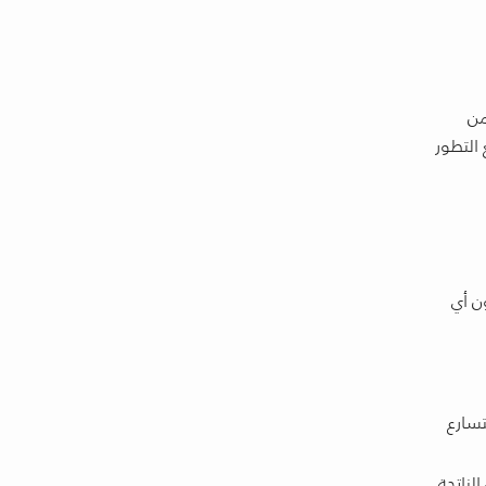
من
التطور
ن أي
تسارع
لناتجة