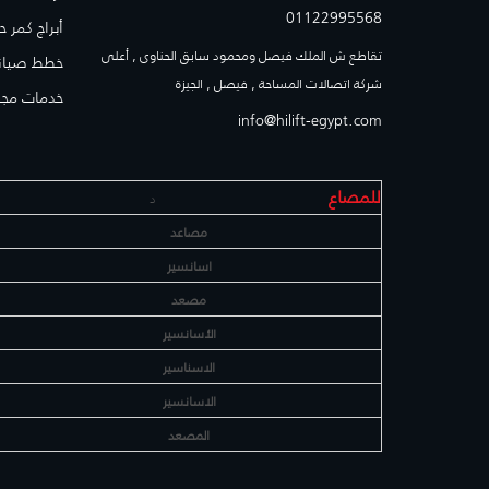
01122995568
أبراج كمر 
تقاطع ش الملك فيصل ومحمود سابق الحناوى , أعلى
خطط صيانه
شركة اتصالات المساحة , فيصل , الجيزة
خدمات مجا
info@hilift-egypt.com
للمصاع
د
مصاعد
اسانسير
مصعد
الأسانسير
الاسناسير
الاسانسير
المصعد