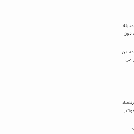
ا الحديثة
 دون
وتحسين
 من
تفعة.
اتير
.