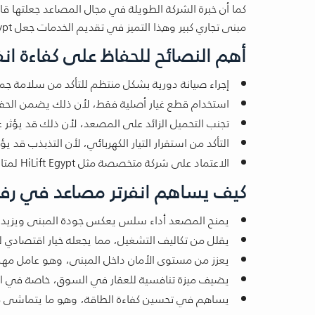
كما أن خبرة الشركة الطويلة في مجال المصاعد جعلتها
مبنى تجاري كبير وهذا التميز في تقديم الخدمات جعل HiLift Egypt خيار موثوق لكل من يبحث عن الجودة والاعتمادية في نفس الوقت.
أهم النصائح للحفاظ على كفاءة ان
إجراء صيانة دورية بشكل منتظم للتأكد من سلامة جم
استخدام قطع غيار أصلية فقط، لأن ذلك يضمن الحفاظ ع
تجنب التحميل الزائد على المصعد، لأن ذلك قد يؤثر ع
التأكد من استقرار التيار الكهربائي، لأن التذبذب قد ي
الاعتماد على شركة متخصصة مثل HiLift Egypt لمتابعة الصيانة والإصلاحات عند الحاجة.
كيف يساهم انفرتر مصاعد في رفع 
يمنح المصعد أداء سلس يعكس جودة المبنى ويزيد 
يقلل من تكاليف التشغيل، مما يجعله خيار اقتصادي 
يعزز من مستوى الأمان داخل المبنى، وهو عامل مه
يضيف ميزة تنافسية للعقار في السوق، خاصة في الم
يساهم في تحسين كفاءة الطاقة، وهو ما يتماشى مع ا