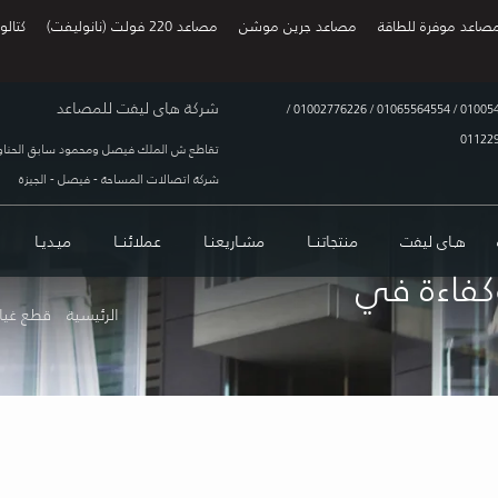
صاعد موفرة للطاقة
مصاعد جرين موشن
مصاعد 220 فولت (نانوليفت)
كتالو
شركة هاى ليفت للمصاعد
/
01002776226
/
01065564554
/
01005
01122
تقاطع ش الملك فيصل ومحمود سابق الحناو
شركة اتصالات المساحة - فيصل - الجيزة
هـاى ليفت
منتجاتنــا
مشـاريعنـا
عملائنــا
ميـديـا
كفاءة في
الرئيسية
قطع غيا