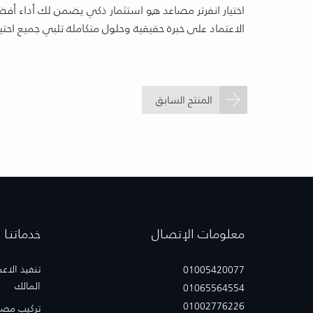
اختيار انفرتر مصاعد هو استثمار ذكي يضمن لك أداء أ
الاعتماد على خبرة حقيقية وحلول متكاملة تلبي جميع ا
المنتج السابق
معلومات الإتصـال
خدماتنـا
تنفيذ الاع
01005420077
المالك
01065564554
01002776226
تركيب مصا