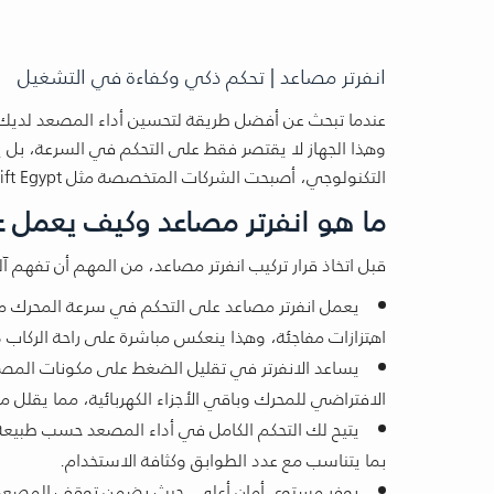
انفرتر مصاعد | تحكم ذكي وكفاءة في التشغيل
عندما تبحث عن أفضل طريقة لتحسين أداء المصعد لديك،
وهذا الجهاز لا يقتصر فقط على التحكم في السرعة، بل ي
التكنولوجي، أصبحت الشركات المتخصصة مثل HiLift Egypt تقدم حلول متكاملة تضمن لك تجربة تشغيل متطورة ومريحة.
ما هو انفرتر مصاعد وكيف يعمل ع
قبل اتخاذ قرار تركيب انفرتر مصاعد، من المهم أن تفهم
يعمل انفرتر مصاعد على التحكم في سرعة المحرك من 
اهتزازات مفاجئة، وهذا ينعكس مباشرة على راحة الركاب
يساعد الانفرتر في تقليل الضغط على مكونات المصعد
الافتراضي للمحرك وباقي الأجزاء الكهربائية، مما يقلل 
يتيح لك التحكم الكامل في أداء المصعد حسب طبيعة
بما يتناسب مع عدد الطوابق وكثافة الاستخدام.
يوفر مستوى أمان أعلى، حيث يضمن توقف المصعد بسل