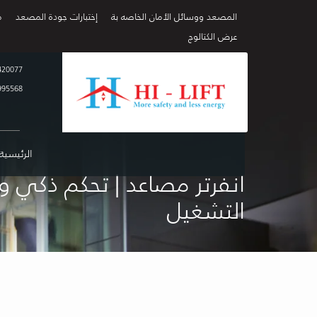
المصعد ووسائل الأمان الخاصه بة
إختبارات جودة المصعد
م
عرض الكتالوج
420077
995568
الرئيسية
انفرتر مصاعد | تحكم ذكي و
التشغيل