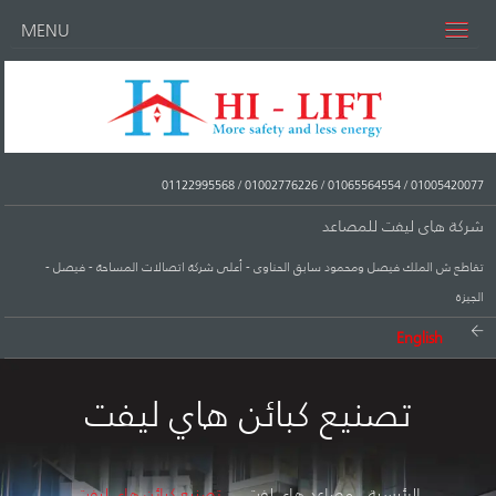
MENU
01122995568
/
01002776226
/
01065564554
/
01005420077
شركة هاى ليفت للمصاعد
تقاطع ش الملك فيصل ومحمود سابق الحناوى - أعلى شركة اتصالات المساحة - فيصل -
الجيزة
English
تصنيع كبائن هاي ليفت
الرئيسية
مصاعد هاي لفت
تصنيع كبائن هاي ليفت