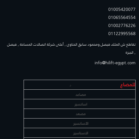
01005420077
01065564554
01002776226
01122995568
تقاطع ش الملك فيصل ومحمود سابق الحناوى , أعلى شركة اتصالات المساحة , فيصل
, الجيزة
info@hilift-egypt.com
للمصاع
د
مصاعد
اسانسير
مصعد
الأسانسير
الاسناسير