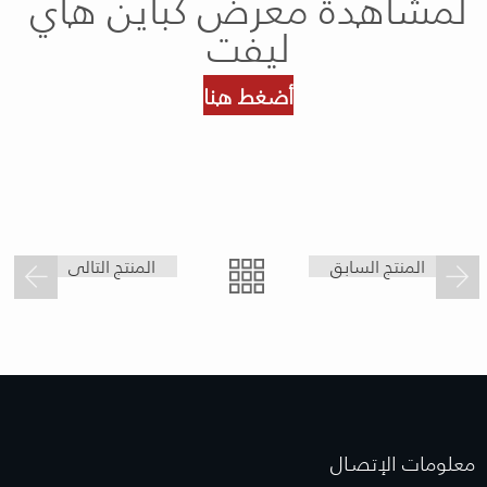
لمشاهدة معرض كباين هاي
ليفت
أضغط هنا
المنتج السابق
المنتج التالى
معلومات الإتصـال