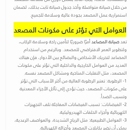
من خلال صيانة متواصلة وأخذ جدول صيانة ثابت بذلك، لضمان
استمرارية عمل المصعد بجودة عالية وسلامة للجميع.
العوامل التي تؤثر على مكونات المصعد
تعد
صيانة المصاعد
أمرًا ضروريًا لتأمين راحة وسلامة الركاب،
ولتطوير العمر الافتراضي للمصعد. وبالرغم من استخدام
المصاعد لتحريك الأشخاص والبضائع بين الأدوار، فإن هناك
العديد من العوامل الخارجية والداخلية التي تؤثر على مكونات
المصعد، مثل التقلبات المناخية ومشاكل المصعد نفسه.
1- الرطوبة: تعتبر الرطوبة العالية من أكثر الأسباب التي تؤثر
على مكونات المصعد، حيث تؤدي إلى تآكل الأجزاء المعدنية
وتسبب الصدأ.
2- الفيضانات: تسبب الفيضانات المفاجئة تلف التجهيزات
الكهربائية وأجزاء الحلقات الهيدروليكية.
3- العوامل الطبيعية: مثل الرياح الشديدة، والعواصف الرعدية،
يمكن أن تضر بكابلات المصعد وأجزائه الكهربائية.