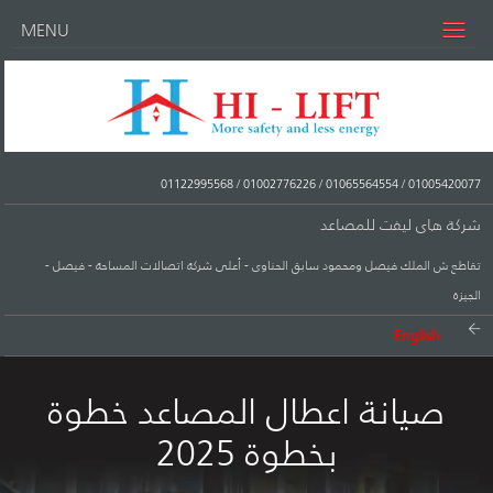
MENU
01122995568
/
01002776226
/
01065564554
/
01005420077
شركة هاى ليفت للمصاعد
تقاطع ش الملك فيصل ومحمود سابق الحناوى - أعلى شركة اتصالات المساحة - فيصل -
الجيزة
English
صيانة اعطال المصاعد خطوة
بخطوة 2025