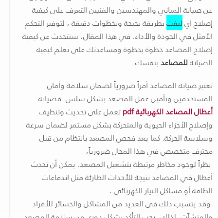
عن صيانة المباني والمهندسين والفنيين التعرف على كيفية
إصلاح اي
ليفت
بطريقة ىحيحة وبخطوات دقيقة ، لتوفير التحكم
الأمثل في الجودة والأداء. في هذا المقال، سنتحدث عن كيفية
إصلاح المصاعد خطوة بخطوة ومساعدتك على تعلم كيفية
الصيانة
للمصاعد
بنفسك
.
تعتبر صيانة المصاعد أمراً ضرورياً لضمان سلامة وأمان
المستخدمين وتأمين عمل المصعد بشكل سلس. فصيانة
أعطال المصاعد الكهربائية pdf
تعمل على تحديث وتنظيف
وإصلاح الأجزاء الحيوية والمتحركة بشكل مستمر لضمان سرعة
وسلاسة الحركة. كما يعد فحص المصعد بانتظام من قبل
محترف متخصص في هذا المجال ضرورياً،
نظراً لوجود مخاطر مرتبطة بتشغيل المصعد. يمكن أن تحدث
أعطال في المصاعد نتيجة للأحداث الطارئة مثل اندفاعات
الطاقة أو مشاكل التيار الكهربائي ،
وقد يتسبب ذلك في العديد من المشاكل والخسائر للأفراد
والمنشآت. لذلك، يجب التأكد بشكل دوري من سلامة المصعد