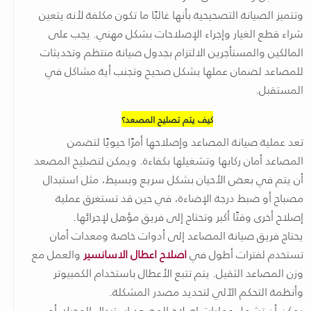
وتتميز الصيانة التصحيحية بأنها غالبًا ما تكون مكلفة لأنه يتعين
شراء قطع الغيار وإجراء الإصلاحات بشكل مهني. يجب على
المالكين والمستأجرين الالتزام بجدول صيانة منتظم وتحديثات
للمصاعد لضمان عملها بشكل صحيح وتجنب أية مشاكل في
المستقبل.
كيف يتم تصليح المصعد؟
تعد عملية صيانة المصاعد وإصلاحها أمرًا حيويًا لتضمن
المصاعد أمان ركابها وتشغيلها بكفاءة. ويمكن لتصليح المصعد
أن يتم في بعض الأحيان بشكل سريع وبسيط، مثل استبدال
مصباح أو ضبط درجة الإضاءة، في حين قد تستغرق عملية
إصلاح أخرى وقتًا أكبر وتحتاج إلى فريق مؤهل لإجرائها.
يحتاج فريق صيانة المصاعد إلى أدوات خاصة ومعدات أمان
تستخدم لفترات أطول في
اصلاح اعطال الاسانسير
والعمل مع
وزن المصاعد الثقيل. يتم تتبع الأعطال باستخدام الكمبيوتر
وأنظمة التحكم الآلي لتحديد مصدر المشكلة.
يمكن أن تشمل عمليات إصلاح المصعد استبدال المحرك أو