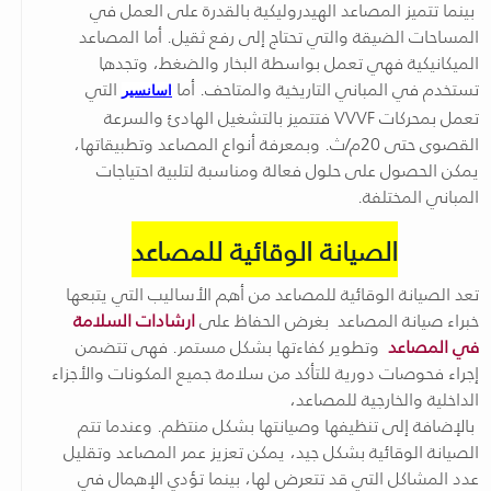
بينما تتميز المصاعد الهيدروليكية بالقدرة على العمل في
المساحات الضيقة والتي تحتاج إلى رفع ثقيل. أما المصاعد
الميكانيكية فهي تعمل بواسطة البخار والضغط، وتجدها
تستخدم في المباني التاريخية والمتاحف. أما
التي
اسانسير
تعمل بمحركات VVVF فتتميز بالتشغيل الهادئ والسرعة
القصوى حتى 20م/ث. وبمعرفة أنواع المصاعد وتطبيقاتها،
يمكن الحصول على حلول فعالة ومناسبة لتلبية احتياجات
المباني المختلفة.
الصيانة الوقائية للمصاعد
تعد الصيانة الوقائية للمصاعد من أهم الأساليب التي يتبعها
خبراء صيانة المصاعد
بغرض الحفاظ على
ارشادات السلامة
في المصاعد
وتطوير كفاءتها بشكل مستمر. فهى تتضمن
إجراء فحوصات دورية للتأكد من سلامة جميع المكونات والأجزاء
الداخلية والخارجية للمصاعد،
بالإضافة إلى تنظيفها وصيانتها بشكل منتظم. وعندما تتم
الصيانة الوقائية بشكل جيد، يمكن تعزيز عمر المصاعد وتقليل
عدد المشاكل التي قد تتعرض لها، بينما تؤدي الإهمال في