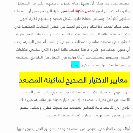
مصعد جيدة جدًا يمكن أن يسهل حياة الكثيرين ويجنبهم الكثير من المشاكل
والازدحام. كما أن اختيار
افضل ماكينة اسانسير
عالية الجودة يعني أن المصاعد
ستكون أكثر أمانًا وسيتم الحفاظ عليها بشكل صحيح وستدوم لفترة أطول.
يجب عليك تحديد ميزانيتك ومن ثم البحث عن أفضل الشركات المختصة في
تركيب مصاعد عالية الجودة. كما يمكنك الاستفادة من الخدمات الاستشارية
للعثور على مصعد مناسب لمتطلبات المبنى أو المنشأة. في النهاية، يجب
أن يكون الهدف هو شراء ماكينة مصعد عالية الجودة التي ستلبي احتياجات
المبنى وستوفر للمستخدمين آمانًا وراحة في التنقل بين الطوابق المختلفة
وخصوصا عند شراء منتجات هاى
ليفت
.
معايير الاختيار الصحيح لماكينة المصعد
من المهم عند شراء ماكينة المصعد الاختيار الصحيح، لأنها تعتبر العنصر
الأساسي في تحريك المصعد. إذا تم اختيار ماكينة غير مناسبة، فإن ذلك
يؤدي إلى تكاليف عالية لتصليح المصعد عند حدوث عطل. ولذلك، ينصح
باتباع بعض المعايير عند اختيار ماكينة المصعد الصحيحة
.
أولاً، يجب النظر في الغرض من المصعد وعدد الطوابق التي يحتوي عليها.