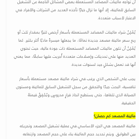
أن تواجه ماكينات المصاعد المستعملة بعض المشاكل الناجمة عن التشغيل
السابق للماكينة، إلا أنها ما تزال خيارًا تأخذه العديد من الشركات والأفراد في
الاعتبار لأسباب متعددة
.
يُمْكِنُ شراء ماكينات المصاعد المستعملة بأسعار أرخص كثيرًا بمقدار ثلث أو
ربع سعر ماكينة مصعد جديدة تمامًا، ما يجعلها ميسرةً ماديًا أكثر بكثير. كما
يُمْكِنُ أن تكون ماكينات المصاعد المستعملة ذات جودة عالية، حيث تحتوي
العديد منها على تحديثات وإصلاحات متعددة أُجريت عليها سابقًا، مما يعني
أنها قد تعمل بشكلٍ جيد لسنوات عديدة
.
يجب على الشخص الذي يرغب في شراء ماكينة مصعد مستعملة بأسعار
تنافسية، البحث جيدًا والتحقق من سجل التشغيل السابق للماكينة ومستوى
الصيانة الذي تلقاها، حتى يستطيع اتخاذ قرارٍ مدروسٍ ويُحْقِقُ قيمتهُ
الحقيقية
.
ماكينة المصعد كم حصان؟
ماكينة المصعد هي الجزء الأساسي في عملية تشغيل المصعد وتحريكه
بين الطوابق. ويتم تحديد حجم الماكينة بناء على حجم المصعد وارتفاعه