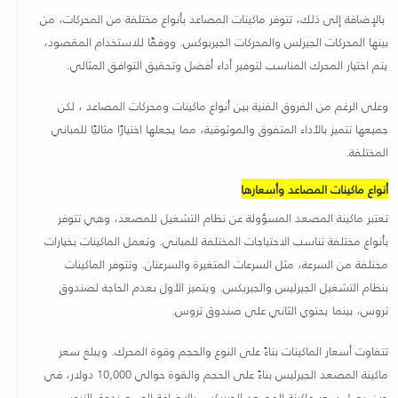
بالإضافة إلى ذلك، تتوفر ماكينات المصاعد بأنواع مختلفة من المحركات، من
بينها المحركات الجيرلس والمحركات الجيربوكس. ووفقًا للاستخدام المقصود،
يتم اختيار المحرك المناسب لتوفير أداء أفضل وتحقيق التوافق المثالي.
وعلى الرغم من الفروق الفنية بين أنواع ماكينات ومحركات المصاعد ، لكن
جميعها تتميز بالأداء المتفوق والموثوقية، مما يجعلها اختيارًا مثاليًا للمباني
المختلفة
.
أنواع ماكينات المصاعد وأسعارها
تعتبر ماكينة المصعد المسؤولة عن نظام التشغيل للمصعد، وهي تتوفر
بأنواع مختلفة تناسب الاحتياجات المختلفة للمباني. وتعمل الماكينات بخيارات
مختلفة من السرعة، مثل السرعات المتغيرة والسرعتان. وتتوفر الماكينات
بنظام التشغيل الجيرليس والجيربكس. ويتميز الأول بعدم الحاجة لصندوق
تروس، بينما يحتوي الثاني على صندوق تروس
.
تتفاوت أسعار الماكينات بناءً على النوع والحجم وقوة المحرك. ويبلغ سعر
ماكينة المصعد الجيرليس بناءً على الحجم والقوة حوالي 10,000 دولار، في
حين يصل سعر ماكينة المصعد الجيربكس بالإضافة إلى صندوق التروس