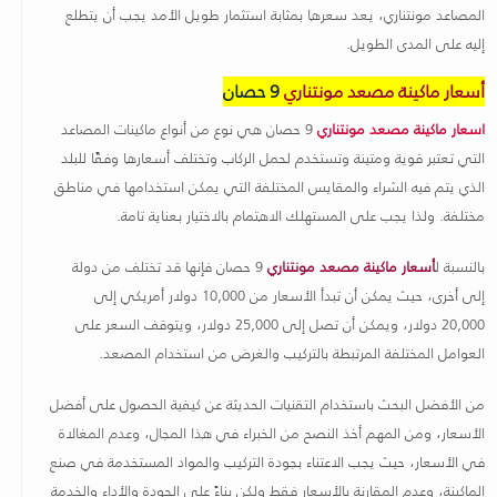
المصاعد مونتناري، يعد سعرها بمثابة استثمار طويل الأمد يجب أن يتطلع
إليه على المدى الطويل
.
أسعار ماكينة مصعد مونتناري
9 حصان
اسعار ماكينة مصعد مونتناري
9 حصان هي نوع من أنواع ماكينات المصاعد
التي تعتبر قوية ومتينة وتستخدم لحمل الركاب وتختلف أسعارها وفقًا للبلد
الذي يتم فيه الشراء والمقايس المختلفة التي يمكن استخدامها في مناطق
مختلفة. ولذا يجب على المستهلك الاهتمام بالاختيار بعناية تامة
.
بالنسبة ل
أسعار ماكينة مصعد مونتناري
9 حصان فإنها قد تختلف من دولة
إلى أخرى، حيث يمكن أن تبدأ الأسعار من 10,000 دولار أمريكي إلى
20,000 دولار، ويمكن أن تصل إلى 25,000 دولار، ويتوقف السعر على
العوامل المختلفة المرتبطة بالتركيب والغرض من استخدام المصعد
.
من الأفضل البحث باستخدام التقنيات الحديثة عن كيفية الحصول على أفضل
الأسعار، ومن المهم أخذ النصح من الخبراء في هذا المجال، وعدم المغالاة
في الأسعار، حيث يجب الاعتناء بجودة التركيب والمواد المستخدمة في صنع
الماكينة، وعدم المقارنة بالأسعار فقط ولكن بناءً على الجودة والأداء والخدمة