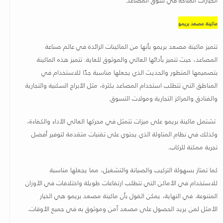
ماكينة مصعد بريمو
تتميز ماكينة مصعد بريمو بأنها من الماكينات الرائدة في عالم صناعة
المصاعد، حيث تتميز بأدائها العالي والموثوق للغاية. تتميز هذه الماكينة
بتصميمها المتطور والحديث الذي يجعلها مناسبة جدًا للاستخدام في
المناطق التي تتطلب استخدام المصاعد بكثرة، مثل الأبراج السكنية والتجارية
والفنادق والمراكز التجارية ومولات التسوق.
تشتمل ماكينة بريمو على ميزات تتمثل في محركها العالي الأداء والكفاءة،
وكذلك في نظام المناولة الذي يحتوي على تقنيات متقدمة لتوفير أفضل
تجربة ممكنة للركاب.
كما تمتاز بسهولة التركيب والصيانة والتشغيل، مما يجعلها مناسبة
للاستخدام في الأماكن التي تتطلب ارتفاعات طويلة واختلافات في الأوزان
المتنوعة. في النهاية، يمكن القول بأن ماكينة مصعد بريمو هي الخيار
الأمثل لمن يريد الحصول على مصعد آمن وموثوق به في جميع الأوقات
.