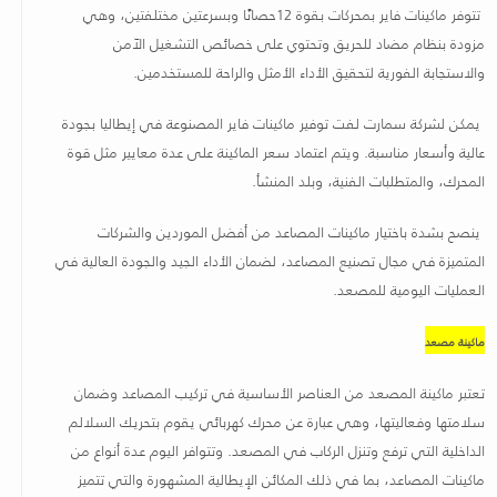
تتوفر ماكينات فاير بمحركات بقوة 12حصانًا وبسرعتين مختلفتين، وهي
مزودة بنظام مضاد للحريق وتحتوي على خصائص التشغيل الآمن
والاستجابة الفورية لتحقيق الأداء الأمثل والراحة للمستخدمين.
يمكن لشركة سمارت لفت توفير ماكينات فاير المصنوعة في إيطاليا بجودة
عالية وأسعار مناسبة. ويتم اعتماد سعر الماكينة على عدة معايير مثل قوة
المحرك، والمتطلبات الفنية، وبلد المنشأ.
ينصح بشدة باختيار ماكينات المصاعد من أفضل الموردين والشركات
المتميزة في مجال تصنيع المصاعد، لضمان الأداء الجيد والجودة العالية في
العمليات اليومية للمصعد
.
ماكينة مصعد
تعتبر ماكينة المصعد من العناصر الأساسية في تركيب المصاعد وضمان
سلامتها وفعاليتها، وهي عبارة عن محرك كهربائي يقوم بتحريك السلالم
الداخلية التي ترفع وتنزل الركاب في المصعد. وتتوافر اليوم عدة أنواع من
ماكينات المصاعد، بما في ذلك المكائن الإيطالية المشهورة والتي تتميز