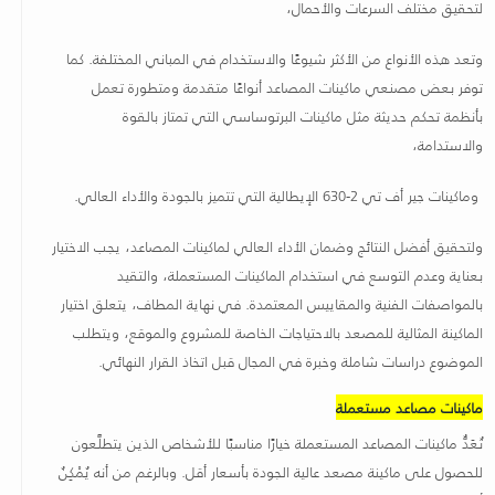
لتحقيق مختلف السرعات والأحمال،
وتعد هذه الأنواع من الأكثر شيوعًا والاستخدام في المباني المختلفة. كما
توفر بعض مصنعي ماكينات المصاعد أنواعًا متقدمة ومتطورة تعمل
بأنظمة تحكم حديثة مثل ماكينات البرتوساسي التي تمتاز بالقوة
والاستدامة،
وماكينات جير أف تي 2-630 الإيطالية التي تتميز بالجودة والأداء العالي.
ولتحقيق أفضل النتائج وضمان الأداء العالي لماكينات المصاعد، يجب الاختيار
بعناية وعدم التوسع في استخدام الماكينات المستعملة، والتقيد
بالمواصفات الفنية والمقاييس المعتمدة. في نهاية المطاف، يتعلق اختيار
الماكينة المثالية للمصعد بالاحتياجات الخاصة للمشروع والموقع، ويتطلب
الموضوع دراسات شاملة وخبرة في المجال قبل اتخاذ القرار النهائي
.
ماكينات مصاعد مستعملة
تُعَدُّ ماكينات المصاعد المستعملة خيارًا مناسبًا للأشخاص الذين يتطلَّعون
للحصول على ماكينة مصعد عالية الجودة بأسعار أقل. وبالرغم من أنه يُمْكِنُ