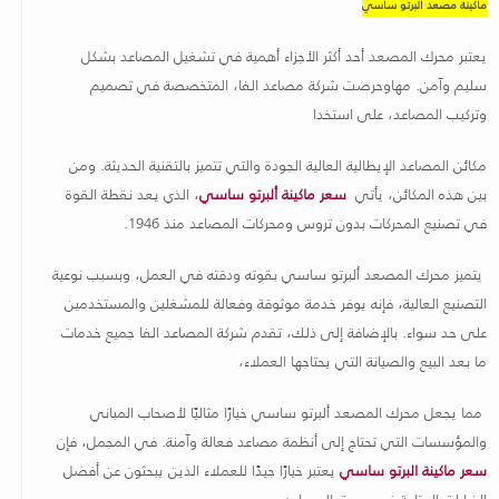
ماكينة مصعد ألبرتو ساسي
يعتبر محرك المصعد أحد أكثر الأجزاء أهمية في تشغيل المصاعد بشكل
سليم وآمن
. مها
وحرصت شركة مصاعد الفا، المتخصصة في تصميم
وتركيب المصاعد، على استخدا
مكائن المصاعد الإيطالية العالية الجودة والتي تتميز بالتقنية الحديثة. ومن
بين هذه المكائن، يأتي
سعر ماكينة ألبرتو ساسي
، الذي يعد نقطة القوة
في تصنيع المحركات بدون تروس ومحركات المصاعد منذ 1946.
يتميز محرك المصعد ألبرتو ساسي بقوته ودقته في العمل، وبسبب نوعية
التصنيع العالية، فإنه يوفر خدمة موثوقة وفعالة للمشغلين والمستخدمين
على حد سواء. بالإضافة إلى ذلك، تقدم شركة المصاعد الفا جميع خدمات
ما بعد البيع والصيانة التي يحتاجها العملاء،
مما يجعل محرك المصعد ألبرتو ساسي خيارًا مثاليًا لأصحاب المباني
والمؤسسات التي تحتاج إلى أنظمة مصاعد فعالة وآمنة. في المجمل، فإن
سعر ماكينة البرتو ساسي
يعتبر خيارًا جيدًا للعملاء الذين يبحثون عن أفضل
الخيارات المتاحة في سوق المصاعد
.