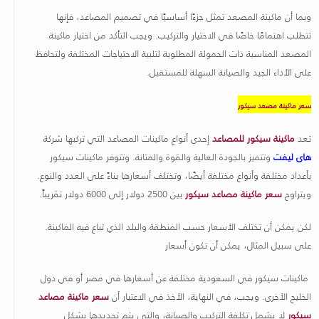
وبما أن ماكينة المصعد تمثل جزءًا أساسيًا في تصميم المصاعد، فإنها
تتطلب اهتمامًا خاصًا في الاختيار والتركيب. ويجب التأكد من اختيار ماكينة
المصعد المناسبة ذات الحمولة المطلوبة لتلبية الاحتياجات المختلفة ولتحافظ
على الأداء الجيد والصيانة السهلة للمستقبل
.
سعر ماكينة مصعد سيكور
تعد
ماكينة سيكور للمصاعد
إحدى أنواع ماكينات المصاعد التي تركبها شركة
هاى ليفت
وتتميز بالجودة العالية والقوة والمتانة. وتتوفر ماكينات سيكور
بأعداد مختلفة وأنواع مختلفة أيضًا، وتختلف أسعارها بناءً على العدد والنوع
.
ويتراوح
سعر ماكينة مصاعد سيكور
بين 2500 دولار إلى 6000 دولار تقريباً.
لكن يمكن أن تختلف الأسعار حسب المنطقة والبلد الذي تباع فيه الماكينة
.
على سبيل المثال، يمكن أن تكون أسعار
ماكينات سيكور في السعودية مختلفة عن أسعارها في مصر أو في دول
الخليج الأخرى. ويجب، في النهاية، الأخذ في الاعتبار أن
سعر ماكينة مصاعد
سيكور
لا يشمل تكلفة التركيب والصيانة، والتي يتم تحديدها بشكل