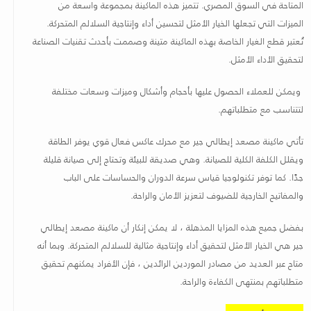
المتاحة في السوق المصري. تتميز هذه الماكينة بمجموعة واسعة من
الميزات التي تجعلها الخيار الأمثل لتحسين أداء وإنتاجية السلالم المتحركة.
تُعتبر قطع الغيار الخاصة بهذه الماكينة متينة وصممت بأحدث تقنيات الصناعة
لتحقيق الأداء الأمثل.
ويمكن للعملاء الحصول عليها بأحجام وأشكال وميزات وسعات مختلفة
لتتناسب مع متطلباتهم
.
تأتي ماكينة مصعد إيطالي جير مع محرك عاكس فعال قوي يوفر الطاقة
ويقلل الكلفة الكلية للصيانة. وهي صديقة للبيئة وتحتاج إلى صيانة قليلة
جدًا. كما توفر تكنولوجيا قياس سرعة الدوران والحساسات على الباب
والمفاتيح الخارجية للضيوف لتعزيز الأمان والراحة
.
بفضل جميع هذه المزايا المذهلة ، لا يمكن إنكار أن ماكينة مصعد إيطالي
جير هي الخيار الأمثل لتحقيق أداء وإنتاجية مثالية للسلالم المتحركة. وبما أنه
متاح عبر العديد من مصادر الموردين الرائدين ، فإن الأفراد يمكنهم تحقيق
متطلباتهم بمنتهى الكفاءة والراحة
.