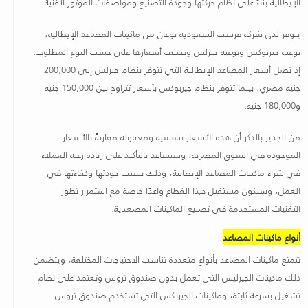
الإيطالية بناءً على نظام حركتها وجودة التصنيع ومواصفات الموتور الفنية
.
يتوفر لدى شركة فرست السعودية نوعان من ماكينات المصاعد الإيطالية،
نوعية جيربوكس ونوعية جيرلس وتختلف أسعارها على حسب النوع المطلوب.
إذ تصل أسعار المصاعد الإيطالية التي تتوفر بنظام جيرلس إلى 200,000
جنيه مصري، بينما تتوفر بنظام جيربوكس بأسعار تتراوح بين 150,000 جنيه
و180,000 جنيه
.
من الجدير بالذكر أن هذه الأسعار تنافسية ومعقولة مقارنةً بالأسعار
الموجودة في السوق المصرية، وستساعد بالتأكيد على زيادة رغبة العملاء
في شراء ماكينات المصاعد الإيطالية، وذلك بسبب جودتها وكفاءتها في
العمل، وسيكون مستقبل هذا القطاع واعدًا خاصة مع استمرار تطور
التقنيات المستخدمة في تصنيع الماكينات المصعدية
.
أنواع ماكينات المصاعد
تتمتع ماكينات المصاعد بأنواع متعددة تناسب الاحتياجات المختلفة، ويتضمن
ذلك ماكينات الجيرليس التي تعمل بدون صندوق تروس وتعتمد على نظام
تشغيل بسرعة ثابتة، وماكينات الجيربكس التي تستخدم صندوق تروس