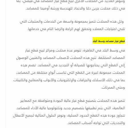
وتتوفر العديد من المحلات الأخرى لبيع قطع غيار المصاعد في فيصل، بما
في ذلك محلات جرين دلتا والاتحاد للهندسة ورشة أوميجا للمصاعد.
وكل هذه المحلات تتميز بمجموعة واسعة من الخدمات والمنتجات التي
تلبي احتياجات العملاء وتحقق لهم الراحة والرضا التام في خدماتها
.
قطع غيار مصاعد وسط البلد
في وسط البلد في القاهرة، تتوفر عدة محلات ومراكز لبيع قطع غيار
المصاعد المختلفة. تتيح هذه المحلات لأصحاب المصاعد والفنيين الوصول
إلى القطع التي يحتاجونها للصيانة أو التجديد في المصاعد. تضم هذه
المحلات مجموعة كبيرة من القطع التي تناسب أنواع مختلفة من المصاعد،
بما في ذلك الأسلاك والجرافات والإلكترونيات والأبواب والمفاتيح والكابينات
وحتى المحركات
.
تتميز هذه المحلات بتصنيع قطع غيار عالية الجودة ومتوافقة مع المعايير
العالمية، التي يتم تطبيقها بتصميم جديد وتكنولوجيا عالية الأداء للمصاعد.
تتجاوز جودة هذه القطع الحدود المحلية، وتوفر الحلول المثالية لجميع الأعطال
والتحديات التي تواجه أصحاب المصاعد
.