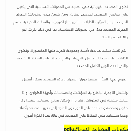
تحتوي المصاعد الكهربائية على العديد من المكونات الأساسية التي يتعين
على صانعي المصاعد تحديدها بعناية. ومن ضمن هذه المكونات: المحرك،
المولد، الجهاز المؤازر، الكابلات، الأجهزة الإلكترونية، والسكك الحديدية. تضم
المحرك المصعد عددًا من المكونات الأساسية، بما في ذلك بكرات الجر،
والأنابيب، والعتاد.
يتم تثبيت سكك حديدية رأسية وعمودية تتحرك عليها المقصورة. وتحتوي
الكابلات على سحابات تعمل بالكهرباء، والتي تتحرك على السكك الحديدية
والتي تدعم الوزن الكامل للمصعد.
يقوم الجهاز المؤازر بضبط دوران المحرك وحركة المصعد بشكل أفضل.
وتشمل الأجهزة الإلكترونية المؤقتات والحساسات وأجهزة الطوارئ. وإذا
حدثت مشكلة في المكونات، فلا يزال بإمكان صانع المصاعد استبدال كل
مكون وفحصه واصلاحه على الفور دون الحاجة إلى تغيير المصعد بأكمله.
وهذا سيساعد على الحفاظ على المصعد في حالة جيدة لفترة أطول
.
مكونات المصاعد الكهربائية
pdf