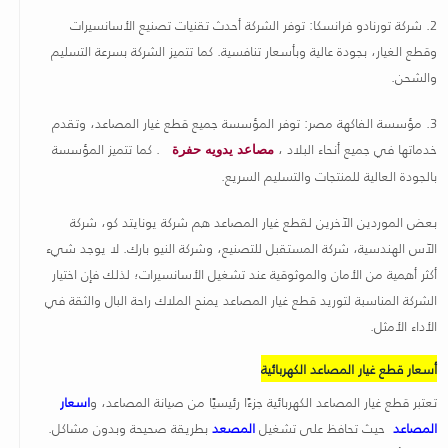
2.
شركة تورنادو فرانسكا: توفر الشركة أحدث تقنيات تصنيع الأسانسيرات
وقطع الغيار، بجودة عالية وبأسعار تنافسية. كما تتميز الشركة بسرعة التسليم
والشحن
.
3.
مؤسسة الفاكهة مصر: توفر المؤسسة جميع قطع غيار المصاعد، وتقدم
خدماتها في جميع أنحاء البلاد ،
. كما تتميز المؤسسة
مصاعد يدويه حفرة
بالجودة العالية للمنتجات والتسليم السريع
.
بعض الموردين الآخرين لقطع غيار المصاعد هم شركة يونايتد كو، شركة
الآس الهندسية، شركة المستقبل للتصنيع، وشركة النيو بارك. لا يوجد شيء
أكثر أهمية من الأمان والموثوقية عند تشغيل الأسانسيرات؛ لذلك فإن اختيار
الشركة المناسبة لتوريد قطع غيار المصاعد يمنح الملاك راحة البال والثقة في
الأداء الأمثل
.
أسعار قطع غيار المصاعد الكهربائية
تعتبر قطع غيار المصاعد الكهربائية جزءًا رئيسيًا من صيانة المصاعد، و
اسعار
المصاعد
حيث تحافظ على تشغيل
المصعد
بطريقة صحيحة وبدون مشاكل.