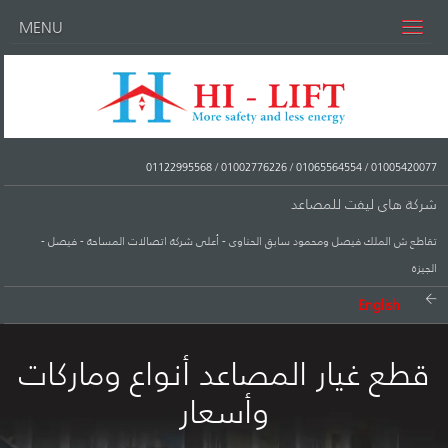
MENU
01122995568
/
01002776226
/
01065564554
/
01005420077
شركة هاى ليفت للمصاعد
تقاطع ش الملك فيصل ومحمود سابق الحناوى - أعلى شركة اتصالات المساحة - فيصل -
الجيزة
English
قطع غيار المصاعد أنواع وماركات
وأسعار