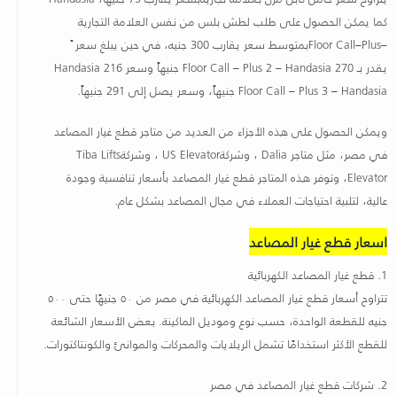
كما يمكن الحصول على طلب لطش بلس من نفس العلامة التجارية
Floor Call–Plus–
بمتوسط سعر يقارب 300 جنيه، في حين يبلغ سعر ً
يقدر بـ 270
Floor Call – Plus 2 – Handasia
جنيهاً وسعر
Handasia 216
Floor Call – Plus 3 – Handasia
جنيهاً، وسعر
يصل إلى 291 جنيهاً
.
ويمكن الحصول على هذه الأجزاء من العديد من متاجر قطع غيار المصاعد
في مصر، مثل متاجر
Dalia
، وشركة
US Elevator
، وشركة
Tiba Lifts
Elevator
، وتوفر هذه المتاجر قطع غيار المصاعد بأسعار تنافسية وجودة
عالية، لتلبية احتياجات العملاء في مجال المصاعد بشكل عام
.
اسعار قطع غيار المصاعد
1.
قطع غيار المصاعد الكهربائية
تتراوح أسعار قطع غيار المصاعد الكهربائية في مصر من ٥٠ جنيهًا حتى ٥٠٠
جنيه للقطعة الواحدة، حسب نوع وموديل الماكينة. بعض الأسعار الشائعة
للقطع الأكثر استخدامًا تشمل الريلايات والمحركات والموانئ والكونتاكتورات
.
2.
شركات قطع غيار المصاعد في مصر