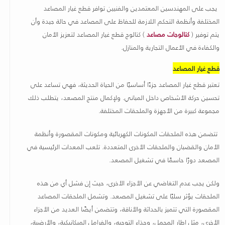
يجب على المهندسين المعتمدين والفنيين توافر قطع غيار المصاعد
المختلفة وأنظمة التحكم اللازمة للحفاظ على المصاعد في حالة جيدة وأن
يتم توفير (
كتالوجات مصاعد
) كتالوج قطع غيار المصاعد لتعزيز الأمان
والكفاءة في الأعمال التجارية والمنازل
.
قطع غيار المصاعد
تعتبر قطع غيار المصاعد جزءًا أساسيًا من الحياة الحديثة، فهي تساعد على
تحسين حركة الأشخاص داخل المباني. ولإكمال منتج المصعد، يتطلب ذلك
مجموعة كبيرة من الأجهزة والملحقات المختلفة.
تتضمن هذه الملحقات المكونات الكهربائية ومكونات المقصورة وأنظمة
الأمان والقضبان والملحقات الأخرى المتعددة. تلعب المعدات الرئيسية في
المصعد دورًا حاسمًا في تشغيل المصعد.
ولكن يجب عدم التغاضي عن الأجزاء الأخرى، حيث إن فشل أي من هذه
الملحقات يؤثر سلبًا على تشغيل المصعد. وتشمل الملحقات المصاعد
المقصورة التي تتميز بالحداثة والأناقة، وتتضمن أيضًا العديد من الأجزاء
الأخرى، مثل إطار المحمل، وحذاء التوجيه، والفرامل الميكانيكية، والأرضية،