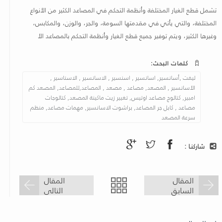
تشمل قطع الغيار المختلفة وأنظمة التحكم في المصاعد الكثير من الأنواع
المختلفة، والتي يأتي في مقدمتها السومة، والجر، والوزن، والمكابس،
وغيرها الكثير، ويتم توفير جميع قطع الغيار وأنظمة التحكم بالمصاعد الأ
كلمات البحث:
ليفت ,أسانسير, اسانسير , اسنسير , الاسانسير , الاسناسير ,
الأسانسير , المصعد, مصاعد , مصعد , المصاعد,للمصاعد, المصعد كم
امبير, كتالوج مصاعد اوتيس, تغيير زيت ماكينة المصعد, كتالوجات
مصاعد , كابل جر المصاعد, براشوت الاسانسير, مهمات مصاعد, منظم
سرعة المصعد
شاركنـا :
المقال
المقال
السابق
التالى