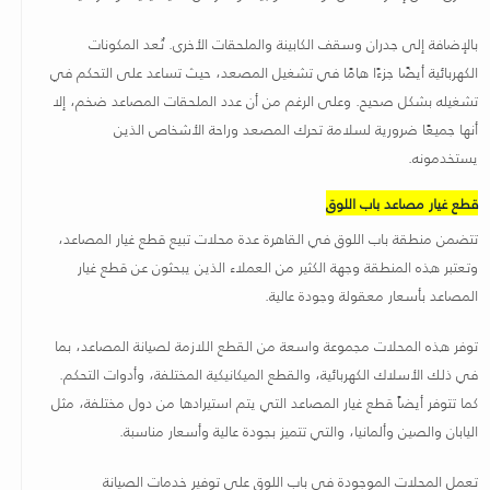
بالإضافة إلى جدران وسقف الكابينة والملحقات الأخرى. تُعد المكونات
الكهربائية أيضًا جزءًا هامًا في تشغيل المصعد، حيث تساعد على التحكم في
تشغيله بشكل صحيح. وعلى الرغم من أن عدد الملحقات المصاعد ضخم، إلا
أنها جميعًا ضرورية لسلامة تحرك المصعد وراحة الأشخاص الذين
يستخدمونه
.
قطع غيار مصاعد باب اللوق
تتضمن منطقة باب اللوق في القاهرة عدة محلات تبيع قطع غيار المصاعد،
وتعتبر هذه المنطقة وجهة الكثير من العملاء الذين يبحثون عن قطع غيار
المصاعد بأسعار معقولة وجودة عالية.
توفر هذه المحلات مجموعة واسعة من القطع اللازمة لصيانة المصاعد، بما
في ذلك الأسلاك الكهربائية، والقطع الميكانيكية المختلفة، وأدوات التحكم.
كما تتوفر أيضاً قطع غيار المصاعد التي يتم استيرادها من دول مختلفة، مثل
اليابان والصين وألمانيا، والتي تتميز بجودة عالية وأسعار مناسبة.
تعمل المحلات الموجودة في باب اللوق على توفير خدمات الصيانة