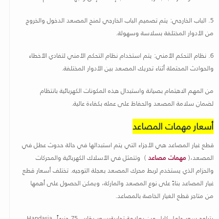
5.
الباب الخارجي: يتم تصميم الباب الخارجي لمنح المصعد الدخول والخروج
من الأدوار المختلفة بسلاسة وسهولة
.
6.
نظام التحكم الأمني: يتم استخدام نظام التحكم الأمني لتفادي الأخطاء
والحوادث المحتملة أثناء تحريك المصعد بين الأدوار المختلفة
.
من المهم الاهتمام بصيانة واستبدال هذه المكونات الكهربائية بانتظام
لضمان سلامة المصعد والحفاظ على عمله بكفاءة عالية
.
أسعار مهمات المصاعد
قطع غيار المصاعد هي الأجزاء التي يتم استبدالها في حالة حدوث عطل في
المصعد،(
مهمات مصاعد
) وتتمثل في الأسلاك الكهربائية والمحركات
والحزام الذي يستخدم لربط محرك المصعد بعجلة التوجيه. تختلف أسعار قطع
غيار المصاعد بناءً على نوع المصعد والماركة، ويمكن الحصول على أهمها
من متاجر قطع الغيار الخاصة بالمصاعد
.
يتراوح سعر حامل كابل مرن بعلامة تجارية
بسعر يقارب 75 جنيهاً،
Handasia