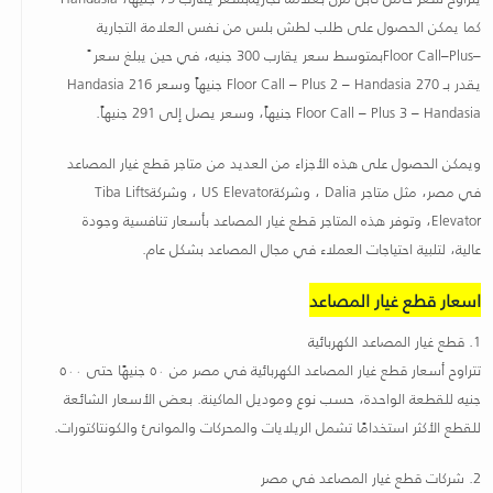
كما يمكن الحصول على طلب لطش بلس من نفس العلامة التجارية
Floor Call–Plus–
بمتوسط سعر يقارب 300 جنيه، في حين يبلغ سعر ً
يقدر بـ 270
Floor Call – Plus 2 – Handasia
جنيهاً وسعر
Handasia 216
Floor Call – Plus 3 – Handasia
جنيهاً، وسعر
يصل إلى 291 جنيهاً
.
ويمكن الحصول على هذه الأجزاء من العديد من متاجر قطع غيار المصاعد
في مصر، مثل متاجر
Dalia
، وشركة
US Elevator
، وشركة
Tiba Lifts
Elevator
، وتوفر هذه المتاجر قطع غيار المصاعد بأسعار تنافسية وجودة
عالية، لتلبية احتياجات العملاء في مجال المصاعد بشكل عام
.
اسعار قطع غيار المصاعد
1.
قطع غيار المصاعد الكهربائية
تتراوح أسعار قطع غيار المصاعد الكهربائية في مصر من ٥٠ جنيهًا حتى ٥٠٠
جنيه للقطعة الواحدة، حسب نوع وموديل الماكينة. بعض الأسعار الشائعة
للقطع الأكثر استخدامًا تشمل الريلايات والمحركات والموانئ والكونتاكتورات
.
2.
شركات قطع غيار المصاعد في مصر