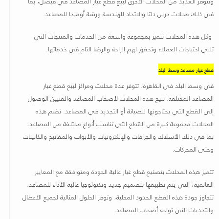
وتتوفر العديد من المحلات الأخرى لبيع قطع غيار المصاعد في فيصل، بما
في ذلك محلات جرين دلتا والاتحاد للهندسة ورشة أوميجا للمصاعد.
وكل هذه المحلات تتميز بمجموعة واسعة من الخدمات والمنتجات التي
تلبي احتياجات العملاء وتحقق لهم الراحة والرضا التام في خدماتها
.
قطع غيار مصاعد وسط البلد
في وسط البلد في القاهرة، تتوفر عدة محلات ومراكز لبيع قطع غيار
المصاعد المختلفة. تتيح هذه المحلات لأصحاب المصاعد والفنيين الوصول
إلى القطع التي يحتاجونها للصيانة أو التجديد في المصاعد. تضم هذه
المحلات مجموعة كبيرة من القطع التي تناسب أنواع مختلفة من المصاعد،
بما في ذلك الأسلاك والجرافات والإلكترونيات والأبواب والمفاتيح والكابينات
وحتى المحركات
.
تتميز هذه المحلات بتصنيع قطع غيار عالية الجودة ومتوافقة مع المعايير
العالمية، التي يتم تطبيقها بتصميم جديد وتكنولوجيا عالية الأداء للمصاعد.
تتجاوز جودة هذه القطع الحدود المحلية، وتوفر الحلول المثالية لجميع الأعطال
والتحديات التي تواجه أصحاب المصاعد
.