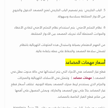
5.
الباب الخارجي: يتم تصميم الباب الخارجي لمنح المصعد الدخول والخروج
من الأدوار المختلفة بسلاسة وسهولة
.
6.
نظام التحكم الأمني: يتم استخدام نظام التحكم الأمني لتفادي الأخطاء
والحوادث المحتملة أثناء تحريك المصعد بين الأدوار المختلفة
.
من المهم الاهتمام بصيانة واستبدال هذه المكونات الكهربائية بانتظام
لضمان سلامة المصعد والحفاظ على عمله بكفاءة عالية
.
أسعار مهمات المصاعد
قطع غيار المصاعد هي الأجزاء التي يتم استبدالها في حالة حدوث عطل في
المصعد،(
مهمات مصاعد
) وتتمثل في الأسلاك الكهربائية والمحركات
والحزام الذي يستخدم لربط محرك المصعد بعجلة التوجيه. تختلف أسعار قطع
غيار المصاعد بناءً على نوع المصعد والماركة، ويمكن الحصول على أهمها
من متاجر قطع الغيار الخاصة بالمصاعد
.
يتراوح سعر حامل كابل مرن بعلامة تجارية
بسعر يقارب 75 جنيهاً،
Handasia