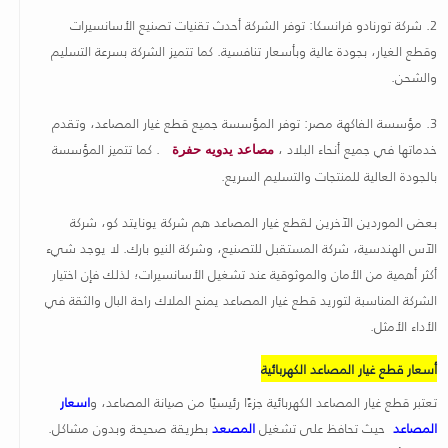
2.
شركة تورنادو فرانسكا: توفر الشركة أحدث تقنيات تصنيع الأسانسيرات
وقطع الغيار، بجودة عالية وبأسعار تنافسية. كما تتميز الشركة بسرعة التسليم
والشحن
.
3.
مؤسسة الفاكهة مصر: توفر المؤسسة جميع قطع غيار المصاعد، وتقدم
خدماتها في جميع أنحاء البلاد ،
. كما تتميز المؤسسة
مصاعد يدويه حفرة
بالجودة العالية للمنتجات والتسليم السريع
.
بعض الموردين الآخرين لقطع غيار المصاعد هم شركة يونايتد كو، شركة
الآس الهندسية، شركة المستقبل للتصنيع، وشركة النيو بارك. لا يوجد شيء
أكثر أهمية من الأمان والموثوقية عند تشغيل الأسانسيرات؛ لذلك فإن اختيار
الشركة المناسبة لتوريد قطع غيار المصاعد يمنح الملاك راحة البال والثقة في
الأداء الأمثل
.
أسعار قطع غيار المصاعد الكهربائية
تعتبر قطع غيار المصاعد الكهربائية جزءًا رئيسيًا من صيانة المصاعد، و
اسعار
المصاعد
حيث تحافظ على تشغيل
المصعد
بطريقة صحيحة وبدون مشاكل.