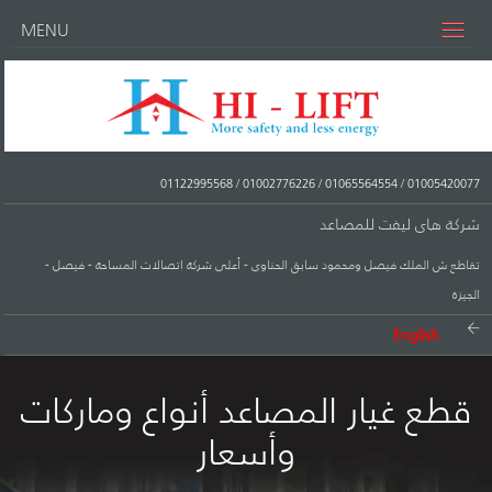
MENU
01122995568
/
01002776226
/
01065564554
/
01005420077
شركة هاى ليفت للمصاعد
تقاطع ش الملك فيصل ومحمود سابق الحناوى - أعلى شركة اتصالات المساحة - فيصل -
الجيزة
English
قطع غيار المصاعد أنواع وماركات
وأسعار