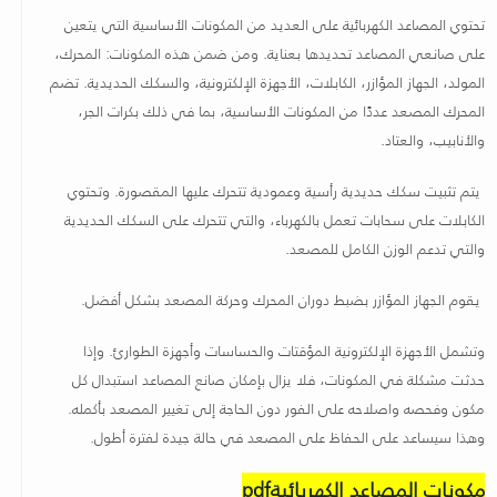
تحتوي المصاعد الكهربائية على العديد من المكونات الأساسية التي يتعين
على صانعي المصاعد تحديدها بعناية. ومن ضمن هذه المكونات: المحرك،
المولد، الجهاز المؤازر، الكابلات، الأجهزة الإلكترونية، والسكك الحديدية. تضم
المحرك المصعد عددًا من المكونات الأساسية، بما في ذلك بكرات الجر،
والأنابيب، والعتاد.
يتم تثبيت سكك حديدية رأسية وعمودية تتحرك عليها المقصورة. وتحتوي
الكابلات على سحابات تعمل بالكهرباء، والتي تتحرك على السكك الحديدية
والتي تدعم الوزن الكامل للمصعد.
يقوم الجهاز المؤازر بضبط دوران المحرك وحركة المصعد بشكل أفضل.
وتشمل الأجهزة الإلكترونية المؤقتات والحساسات وأجهزة الطوارئ. وإذا
حدثت مشكلة في المكونات، فلا يزال بإمكان صانع المصاعد استبدال كل
مكون وفحصه واصلاحه على الفور دون الحاجة إلى تغيير المصعد بأكمله.
وهذا سيساعد على الحفاظ على المصعد في حالة جيدة لفترة أطول
.
مكونات المصاعد الكهربائية
pdf