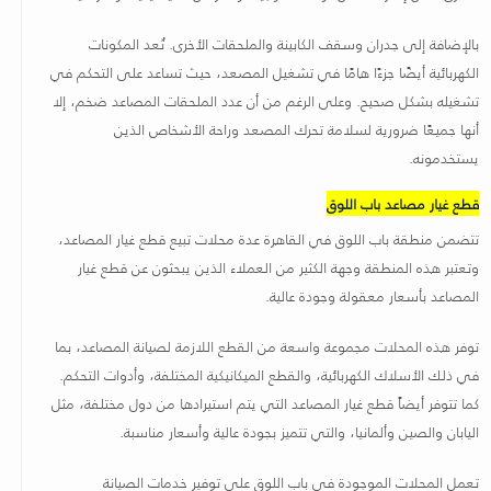
بالإضافة إلى جدران وسقف الكابينة والملحقات الأخرى. تُعد المكونات
الكهربائية أيضًا جزءًا هامًا في تشغيل المصعد، حيث تساعد على التحكم في
تشغيله بشكل صحيح. وعلى الرغم من أن عدد الملحقات المصاعد ضخم، إلا
أنها جميعًا ضرورية لسلامة تحرك المصعد وراحة الأشخاص الذين
يستخدمونه
.
قطع غيار مصاعد باب اللوق
تتضمن منطقة باب اللوق في القاهرة عدة محلات تبيع قطع غيار المصاعد،
وتعتبر هذه المنطقة وجهة الكثير من العملاء الذين يبحثون عن قطع غيار
المصاعد بأسعار معقولة وجودة عالية.
توفر هذه المحلات مجموعة واسعة من القطع اللازمة لصيانة المصاعد، بما
في ذلك الأسلاك الكهربائية، والقطع الميكانيكية المختلفة، وأدوات التحكم.
كما تتوفر أيضاً قطع غيار المصاعد التي يتم استيرادها من دول مختلفة، مثل
اليابان والصين وألمانيا، والتي تتميز بجودة عالية وأسعار مناسبة.
تعمل المحلات الموجودة في باب اللوق على توفير خدمات الصيانة