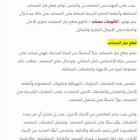
يجب على المهندسين المعتمدين والفنيين توافر قطع غيار المصاعد
المختلفة وأنظمة التحكم اللازمة للحفاظ على المصاعد في حالة جيدة وأن
يتم توفير (
كتالوجات مصاعد
) كتالوج قطع غيار المصاعد لتعزيز الأمان
والكفاءة في الأعمال التجارية والمنازل
.
قطع غيار المصاعد
تعتبر قطع غيار المصاعد جزءًا أساسيًا من الحياة الحديثة، فهي تساعد على
تحسين حركة الأشخاص داخل المباني. ولإكمال منتج المصعد، يتطلب ذلك
مجموعة كبيرة من الأجهزة والملحقات المختلفة.
تتضمن هذه الملحقات المكونات الكهربائية ومكونات المقصورة وأنظمة
الأمان والقضبان والملحقات الأخرى المتعددة. تلعب المعدات الرئيسية في
المصعد دورًا حاسمًا في تشغيل المصعد.
ولكن يجب عدم التغاضي عن الأجزاء الأخرى، حيث إن فشل أي من هذه
الملحقات يؤثر سلبًا على تشغيل المصعد. وتشمل الملحقات المصاعد
المقصورة التي تتميز بالحداثة والأناقة، وتتضمن أيضًا العديد من الأجزاء
الأخرى، مثل إطار المحمل، وحذاء التوجيه، والفرامل الميكانيكية، والأرضية،