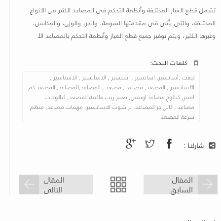
تشمل قطع الغيار المختلفة وأنظمة التحكم في المصاعد الكثير من الأنواع
المختلفة، والتي يأتي في مقدمتها السومة، والجر، والوزن، والمكابس،
وغيرها الكثير، ويتم توفير جميع قطع الغيار وأنظمة التحكم بالمصاعد الأ
كلمات البحث:
ليفت ,أسانسير, اسانسير , اسنسير , الاسانسير , الاسناسير ,
الأسانسير , المصعد, مصاعد , مصعد , المصاعد,للمصاعد, المصعد كم
امبير, كتالوج مصاعد اوتيس, تغيير زيت ماكينة المصعد, كتالوجات
مصاعد , كابل جر المصاعد, براشوت الاسانسير, مهمات مصاعد, منظم
سرعة المصعد
شاركنـا :
المقال
المقال
السابق
التالى