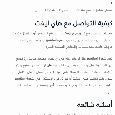
ضمان شامل لجميع منتجاتها، بما في ذلك
شفرة اسانسير
.
كيفية التواصل مع هاي ليفت
يمكنك التواصل مع فريق
هاي ليفت
عبر الموقع الرسمي أو الاتصال بخدمة
العملاء لحجز موعد فحص أو تركيب
شفرة اسانسير
جديدة. تقدم الشركة
عروضًا خاصة للمؤسسات والمباني السكنية الكبيرة.
تُعد
شفرة اسانسير
جزءًا لا غنى عنه في أي نظام مصعد حديث، إذ تجمع
بين الدقة والأمان والاعتمادية. من خلال خبرة
هاي ليفت
في تصنيع وتركيب
أنظمة المصاعد، يمكنك الاعتماد على جودة الأداء وضمان الأمان الكامل.
سواء كنت تمتلك مبنى سكنيًا أو تجاريًا، فإن الاستثمار في
شفرة اسانسير
عالية الجودة هو الخطوة الأولى نحو مصعد آمن ومستقر يدوم لسنوات
طويلة.
أسئلة شائعة
ما دور شفرة اسانسير في الأمان؟
تمنع إغلاق الأبواب عند مرور الأشخاص