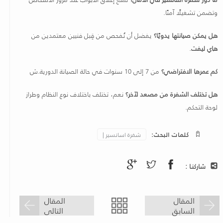
وتضمن تشغيلًا آمنًا.
هل يمكن صيانتها يدويًا؟
يفضل أن تُفحص من قِبل فنيين معتمدين من
هاي ليفت
.
كم عمرها الافتراضي؟
من 7 إلى 10 سنوات في حالة الصيانة الدورية.ش
هل تختلف الشفرة من مصعد لآخر؟
نعم، تختلف باختلاف نوع النظام وطراز
لوحة التحكم.
كلمات البحث:
شفرة اسانسير |
شاركنـا :
المقال
المقال
السابق
التالى