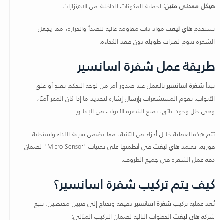
هيكل معدني متين:
لحماية المكونات الداخلية من الاهتزازات.
تستخدم
هاي ليفت
مواد ذات مقاومة عالية للصدأ والحرارة، مما يجعل
الشفرة تدوم لفترات طويلة دون فقد الكفاءة.
طريقة عمل شفرة اسانسير
تبدأ
شفرة اسانسير
بالعمل عند صدور أمر من لوحة التحكم بفتح أو غلق
الأبواب. تقوم المستشعرات بإرسال إشارة لتحديد ما إذا كان الممر آمنًا،
وفي حال وجود عائق، تمنع الشفرة الأبواب من الإغلاق.
تتم هذه العملية خلال أجزاء من الثانية، مما يضمن سرعة الأداء واستجابة
فورية. تعتمد
هاي ليفت
في أنظمتها على تقنيات "Micro Sensor" لضمان
دقة عمل الشفرة في جميع الظروف.
كيف يتم تركيب شفرة اسانسير؟
تُعد عملية تركيب
شفرة اسانسير
دقيقة وتحتاج إلى فنيين مختصين. تتبع
شركة
هاي ليفت
الخطوات التالية لضمان التركيب المثالي: