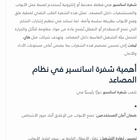
شفرة اسانسير
هي قطعة معدنية أو إلكترونية تُستخدم لضبط عمل الأبواب
والمستشعرات داخل المصعد. تمثل هذه الشفرة القلب التقني لعملية غلق
وفتح الأبواب بطريقة سلسة وآمنة. كما تساعد في تنظيم إشارات التحكم
التي تمنع الاصطدام أو التعطل.تُصنع عادة من مواد مقاومة للتآكل والحرارة
لتتحمل بيئة التشغيل القاسية داخل المصاعد. وتهدف شركات مثل
هاي
ليفت
إلى تحسين تصميم هذه الشفرات بما يضمن أعلى مستويات الأداء
والأمان.
أهمية شفرة اسانسير في نظام
المصاعد
تلعب
شفرة اسانسير
دورًا رئيسيًا في:
ضمان أمان المستخدمين:
تمنع الأبواب من الإغلاق أثناء مرور الأشخاص.
تحسين كفاءة التشغيل:
تقلل الأعطال الناتجة عن سوء إغلاق الأبواب.