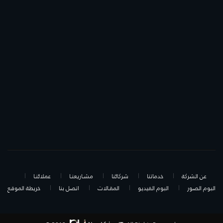
عن الشركة
خدماتنا
شركائنا
مشـاريعنـا
عملائنـا
البوم الصور
البوم الفيديو
المقـالات
اتصل بنا
خريطة الموقع