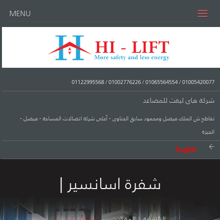
MENU
01122995568
/
01002776226
/
01065564554
/
01005420077
شركة هاى ليفت للمصاعد
تقاطع ش الملك فيصل ومحمود سابق الحناوى - أعلى شركة اتصالات المساحة - فيصل -
الجيزة
English
شفرة اسانسير |
الرئيسية
المقالات
شفرة اسانسير |