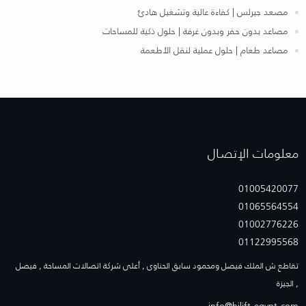
مصعد جيرلس | كفاءة عالية وتشغيل هادئ
مصاعد بدون حفر وبدون غرفة | حلول ذكية للمساحات
مصاعد طعام | حلول عملية لنقل الأطعمة
معلومات الإتصـال
01005420077
01065564554
01002776226
01122995568
تقاطع ش الملك فيصل ومحمود سابق الحناوى , أعلى شركة اتصالات المساحة , فيصل
, الجيزة
info@hilift-egypt.com