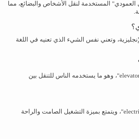
الأصل "آلة النقل العمودي" المستخدمة لنقل الأشخاص والبضائع، مما
.
ي؟
ُترجم إلى "elevator" في الإنجليزية، وتعني نفس الشيء الذي تعنيه في اللغة
"مصعد" في اللغة الإنجليزية يُعرف بـ "elevator"، وهو ما يستخدمه الناس للتنقل بين
المصعد الكهربائي نعرفه بـ "electric elevator"، ويتمتع بميزة التشغيل الصامت والراحة