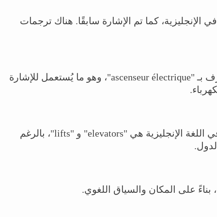
ة "اسانسير" تترجم إلى "elevator" في الإنجليزية، كما تم الإشارة سابقًا. هناك ترجمات
باللغة الفرنسية، المصعد الكهربائي يُعرف بـ "ascenseur électrique"، وهو ما يُستعمل للإشارة
هرباء.
من المرادفات الشائعة لكلمة مصاعد في اللغة الإنجليزية هي "elevators" و "lifts"، بالرغم
لدول.