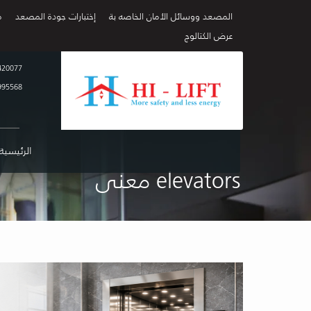
المصعد ووسائل الأمان الخاصه بة
إختبارات جودة المصعد
م
عرض الكتالوج
420077
995568
الرئيسية
elevators معنى