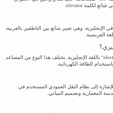
 لكلمة elevator.
ة "اسانسير" تُترجم إلى "elevator" في الإنجليزية، وهي تعبير شائع بين الناطقين بالعربية،
غة الفرنسية.
ليزي؟
المصعد الكهربائي يُسمى "electric elevator" باللغة الإنجليزية. يختلف هذا النوع من المصاعد
ستخدام الطاقة الكهربائية.
el" بشكل شائع للإشارة إلى نظام النقل العمودي المستخدم في
هندسة المعمارية وتصميم المباني.