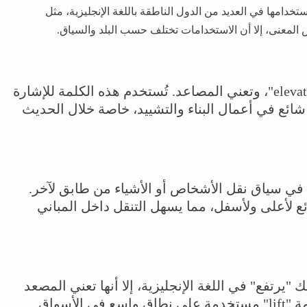
ويتم استخدامها في العديد من الدول الناطقة باللغة الإنجليزية، مثل
 المعنى، إلا أن الاستخدامات تختلف حسب البلد والسياق.
"Elevators" هي صيغة الجمع لكلمة "elevator"، وتعني المصاعد. تُستخدم هذه الكلمة للإشارة
ئع في أعمال البناء والتشييد، خاصة خلال الحديث
أو الصعود، في سياق نقل الأشخاص أو الأشياء من طابق لآخر.
ئع لأعلى ولأسفل، مما يسهل التنقل داخل المباني
 كلمة "lift" تعني كذلك "يرتفع" في اللغة الإنجليزية، إلا أنها تعني المصعد
أيضًا في السياقات البريطانية. تعتبر كلمة "lift" مستخدمة على نطاق واسع في الأسواق