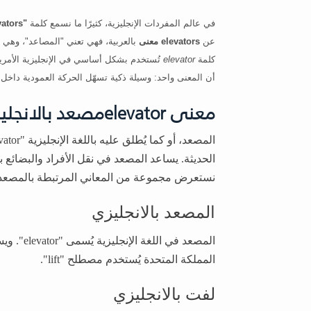
في عالم المفردات الإنجليزية، كثيرًا ما نسمع كلمة
"elevators"
عن
elevators معنى
بالعربية، فهي تعني "المصاعد"، وهي م
كلمة
elevator
تُستخدم بشكل أساسي في الإنجليزية الأمري
أن المعنى واحد: وسيلة ذكية تسهّل الحركة العمودية داخل 
معنى elevatorمصعد بالانجليزية
الحديثة. يساعد المصعد في نقل الأفراد والبضائع
نستعرض مجموعة من المعاني المرتبطة بالمصعد بال
المصعد بالانجليزي
المصعد ف
المملكة المتحدة يُستخدم مصطلح "lift".
لفت بالانجليزي