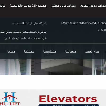
صاعد موفرة للطاقة
مصاعد جرين موشن
مصاعد 220 فولت (نانوليفت)
كتالو
شركة هاى ليفت للمصاعد
/
01002776226
/
01065564554
/
01005
01122
تقاطع ش الملك فيصل ومحمود سابق الحناو
شركة اتصالات المساحة - فيصل - الجيزة
هـاى ليفت
منتجاتنــا
مشـاريعنـا
عملائنــا
ميـديـا