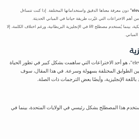
دون معرفة معناها الدقيق واستخداماتها المختلفة. إذا كنت تتساءل
ن أهم الاختراعات التي غيّرت طريقة حياتنا في المباني الحديثة.
كية، بينما يُستخدم مصطلح
lift
في الإنجليزية البريطانية، ورغم اختلاف الكلمة، إلا
المباني.
المصعد، أو كما يُطلق عليه باللغة الإنجليزية "elevator"، هو أحد الاختراعات التي ساهمت بشكل كبير في تطور الحياة
 بين الطوابق المختلفة بسهولة وسرعة. في هذا المقال، سوف
لغة الإنجليزية، وأيضًا بعض الترجمات ذات الصلة.
ي اللغة الإنجليزية يُسمى "elevator". ويستخدم هذا المصطلح بشكل رئيسي في الولايات المتحدة، بينما في