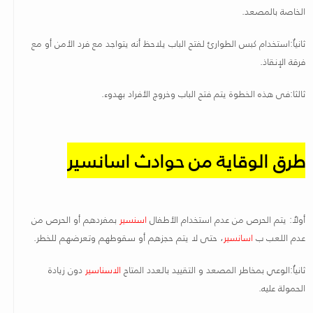
الخاصة بالمصعد
.
ثانياُ:استخدام كبس الطوارئ لفتح الباب يلاحظ أنه يتواجد مع فرد الأمن أو مع
فرقة الإنقاذ
.
ثالثا:فى هذه الخطوة يتم فتح الباب وخروج الأفراد بهدوء
.
طرق الوقاية من حوادث اسانسير
أولاُ: يتم الحرص من عدم استخدام الأطفال
اسنسير
بمفردهم أو الحرص من
عدم اللعب ب
اسانسير
، حتى لا يتم حجزهم أو سقوطهم وتعرضهم للخطر
.
ثانياُ:الوعي بمخاطر المصعد و التقييد بالعدد المتاح
الاسناسير
دون زيادة
الحمولة عليه
.