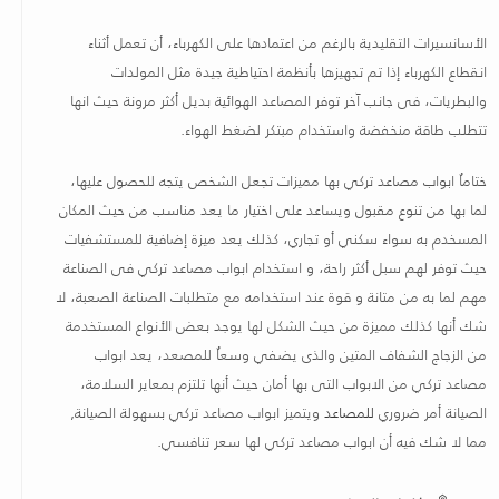
الأسانسيرات التقليدية بالرغم من اعتمادها على الكهرباء، أن تعمل أثناء
انقطاع الكهرباء إذا تم تجهيزها بأنظمة احتياطية جيدة مثل المولدات
والبطريات، فى جانب آخر توفر المصاعد الهوائية بديل أكثر مرونة حيث انها
تتطلب طاقة منخفضة واستخدام مبتكر لضغط الهواء
.
ختاماُ ابواب مصاعد تركي بها مميزات تجعل الشخص يتجه للحصول عليها،
لما بها من تنوع مقبول ويساعد على اختيار ما يعد مناسب من حيث المكان
المسخدم به سواء سكني أو تجاري، كذلك يعد ميزة إضافية للمستشفيات
حيث توفر لهم سبل أكثر راحة، و استخدام ابواب مصاعد تركي فى الصناعة
مهم لما به من متانة و قوة عند استخدامه مع متطلبات الصناعة الصعبة، لا
شك أنها كذلك مميزة من حيث الشكل لها يوجد بعض الأنواع المستخدمة
من الزجاج الشفاف المتين والذى يضفي وسعاُ للمصعد، يعد ابواب
مصاعد تركي من الابواب التى بها أمان حيث أنها تلتزم بمعاير السلامة،
الصيانة أمر ضروري
للمصاعد
ويتميز ابواب مصاعد تركي بسهولة الصيانة,
مما لا شك فيه أن ابواب مصاعد تركي لها سعر تنافسي
.