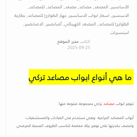
الأسانسير, المصعد, مصاعد, مصعد, المصاعد, للمصاعد,
الاسنسير, اسعار ابواب الاسانسير, جهاز الطوارئ للمصاعد, بطارية
الطوارئ للمصاعد, المصعد الكهربائى, أصانصير, الاصانصير,
اسنسيرات
الكاتب
محرر الموقع
2025-09-25
ما هي أنواع ابواب مصاعد تركي
تتوفر ابواب
مصاعد
تركي بمجموعة متنوعة منها
:
أبواب المصاعد الجراحية :وهي تستخدم فى العيادات والمستشفيات،
وتتصف بقدرتها على توفير بيئة معقمة لتناسب الظروف الصحية للمرضي
.