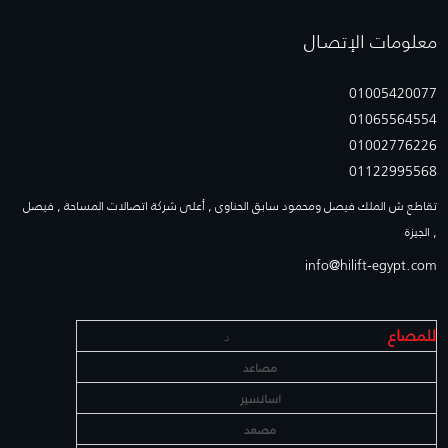
معلومات الإتصـال
01005420077
01065564554
01002776226
01122995568
تقاطع ش الملك فيصل ومحمود سابق الحناوى , أعلى شركة اتصالات المساحة , فيصل
, الجيزة
info@hilift-egypt.com
للمصاع
د
مصاعد
اسانسير
مصعد