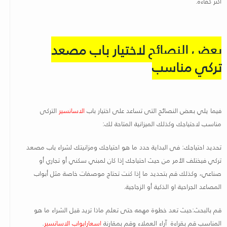
أكثر كفاءة
.
بعض النصائح لاختيار باب مصعد
تركي مناسب
فيما يلي بعض النصائح التى تساعد على اختيار باب
الاسانسير
التركى
مناسب لاحتياجك وكذلك الميزانية المتاحة لك
:
تحديد احتياجك: فى البداية حدد ما هو احتياجك ومزانيتك لشراء باب مصعد
تركي فيختلف الأمر من حيث احتياجك إذا كان لمبني سكني أو تجاري أو
صناعي، وكذلك قم بتحديد ما إذا كنت تحتاج موصفات خاصة مثل أبواب
المصاعد الجراحية او الذكية أو الزجاجية
.
قم بالبحث:حيث تعد خطوة مهمه حتى تعلم ماذا تريد قبل الشراء ما هو
المناسب قم بقراءة آراء العملاء وقم بمقارنة
اسعارابواب الاسانسير
.