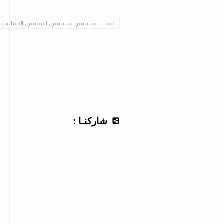
ليفت , أسانسير, اسانسير , اسنسير , الاسانسير , 
شاركنـا :