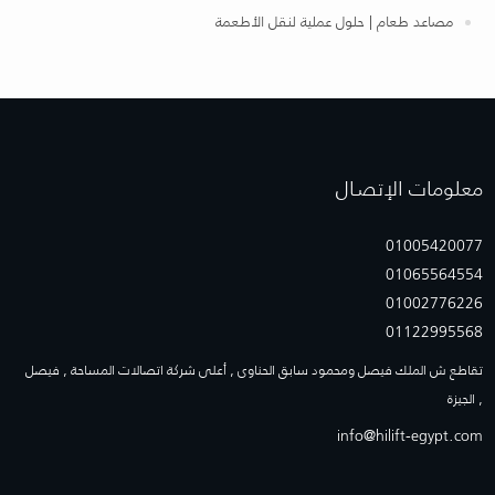
مصاعد طعام | حلول عملية لنقل الأطعمة
معلومات الإتصـال
01005420077
01065564554
01002776226
01122995568
تقاطع ش الملك فيصل ومحمود سابق الحناوى , أعلى شركة اتصالات المساحة , فيصل
, الجيزة
info@hilift-egypt.com