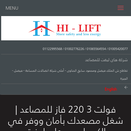
MENU
01122995568
/
01002776226
/
01065564554
/
01005420077
شركة هاى ليفت للمصاعد
تقاطع ش الملك فيصل ومحمود سابق الحناوى - أعلى شركة اتصالات المساحة - فيصل -
الجيزة
English
فولت 3 220 فاز للمصاعد |
شغل مصعدك بأمان ووفر في