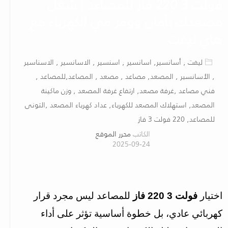
فولت 3 220 فاز للمصاعد | شغل
مصعدك بأمان ووفر في الكهرباء مع
هاي ليفت
ليفت , أسانسير, اسانسير , اسنسير , الاسانسير , الاسناسير
, الأسانسير , المصعد, مصاعد , مصعد , المصاعد,للمصاعد ,
فني مصاعد ,غرفة مصعد, ارتفاع غرفة المصعد , وزن ماكينة
المصعد, استهلاك المصعد للكهرباء, عداد كهرباء المصعد ,التونى
للمصاعد, 220 فولت 3 فاز
الكاتب
محرر الموقع
2025-09-24
اختيار 
فولت 3 220 فاز
 للمصاعد ليس مجرد قرار 
كهربائي عادي، بل خطوة أساسية تؤثر على أداء 