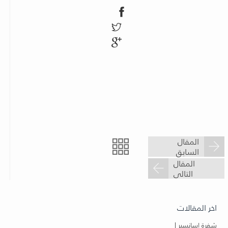
المقال
السابق
المقال
التالى
اخر المقالات
شفرة اسانسير |