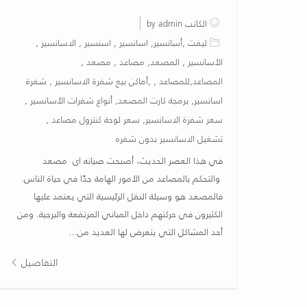
الكاتب by admin
ليفت ,أسانسير, اسانسير , اسنسير , الاسانسير ,
الأسانسير , المصعد, مصاعد , مصعد ,
المصاعد,للمصاعد , ,أماكن بيع شفرة الاسانسير , شفرة
اسانسير, برمجة كارت المصعد, أنواع شفرات الأسانسير ,
سعر شفرة الاسانسير, سعر لوحة كنترول مصاعد ,
تشغيل الاسانسير بدون شفره
في هذا العصر الحديث، أصبحت صيانه اى مصعد
والتحكم بالمصاعد من الأمور الهامة جدًا في حياة الناس.
فالمصعد هو وسيلة النقل الرئيسية التي يعتمد عليها
الكثيرون في حركتهم داخل المباني المرتفعة والبرجية. ومن
أحد المشاكل التي يتعرض لها العديد من…
التفاصيل