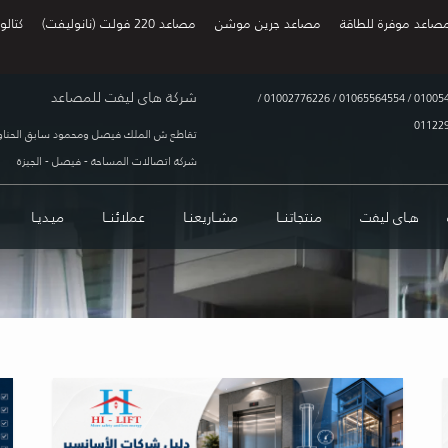
صاعد موفرة للطاقة
مصاعد جرين موشن
مصاعد 220 فولت (نانوليفت)
كتالو
شركة هاى ليفت للمصاعد
/
01002776226
/
01065564554
/
01005
01122
تقاطع ش الملك فيصل ومحمود سابق الحناو
شركة اتصالات المساحة - فيصل - الجيزة
هـاى ليفت
منتجاتنــا
مشـاريعنـا
عملائنــا
ميـديـا