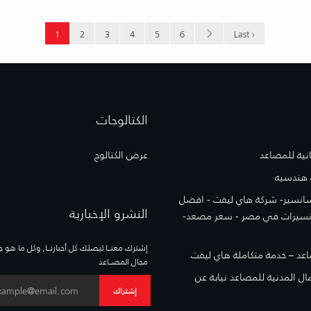
1
2
3
4
5
6
Last ›
الكتالوجات
نية للمصاعد
عرض الكتالوج
 هندسيه
انسير- شركة هاي ليفت - افضل
النشرو الإخبارية
نسيرات في مصر - سعر مصعد-
إشترك معنــا ليصلك كل أخبارنــا, وكل ما هو 
عد – خدمة متكاملة هاي ليفت
مجال المصــاعد
مال المدنية للمصاعد نيابة عن