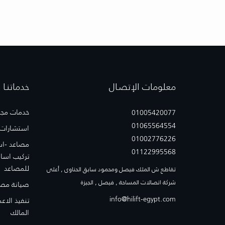
معلومات الإتصـال
خدماتنـا
خدمات مجا
01005420077
01065564554
استشارات
01002776226
مصاعد -اس
01122995568
تركيب اسا
للمصاعد
تقاطع ش الملك فيصل ومحمود سابق الحناوى , أعلى
شركة اتصالات المساحة , فيصل , الجيزة
صيانة مصا
info@hilift-egypt.com
تنفيذ الاع
المالك