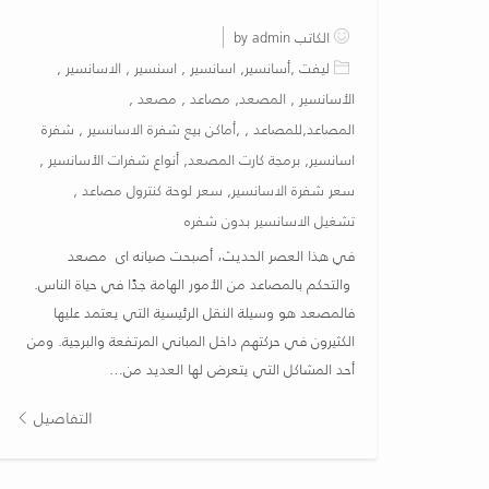
الكاتب by admin
ليفت ,أسانسير, اسانسير , اسنسير , الاسانسير ,
الأسانسير , المصعد, مصاعد , مصعد ,
المصاعد,للمصاعد , ,أماكن بيع شفرة الاسانسير , شفرة
اسانسير, برمجة كارت المصعد, أنواع شفرات الأسانسير ,
سعر شفرة الاسانسير, سعر لوحة كنترول مصاعد ,
تشغيل الاسانسير بدون شفره
في هذا العصر الحديث، أصبحت صيانه اى مصعد
والتحكم بالمصاعد من الأمور الهامة جدًا في حياة الناس.
فالمصعد هو وسيلة النقل الرئيسية التي يعتمد عليها
الكثيرون في حركتهم داخل المباني المرتفعة والبرجية. ومن
أحد المشاكل التي يتعرض لها العديد من…
التفاصيل