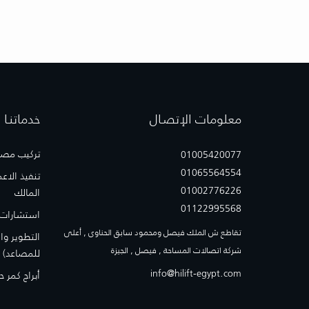
معلومات الإتصـال
خدماتنـا
تركيب مصا
01005420077
01065564554
تنفيذ الاع
01002776226
المالك
01122995568
استشارات
تقاطع ش الملك فيصل ومحمود سابق الحناوى , أعلى
التطوير وا
شركة اتصالات المساحة , فيصل , الجيزة
للمصاعد)
info@hilift-egypt.com
أبراج كمر 