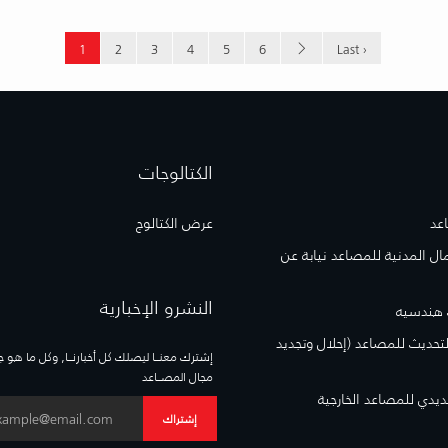
1
2
3
4
5
6
Last ›
الكتالوجات
عد
عرض الكتالوج
مال المدنية للمصاعد نيابة عن
النشرو الإخبارية
 هندسيه
لتحديث للمصاعد (إحلال وتجديد
إشترك معنــا ليصلك كل أخبارنــا, وكل ما هو 
مجال المصــاعد
حديدي للمصاعد الخارجية