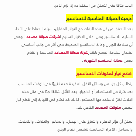
الباب متاحًا حتى تتمكن من استخدامه إذا لزم الأمر.
أهمية الصيانة المناسبة للاسانسير
بعد التحقق من كل هذه النقاط مع التواتر المقابل، سيتم الحفاظ على الأداء
السليم للاسانسير ومن خلال الاختيار السليم ل
شركات صيانة مصاعد
. وهي
أن سلامة الجيران وحالة الاسانسير الصحيحة هي أكثر من جانب أساسي
لضمان سلامة الجميع باختيار
شركة صيانة االمصاعد
المناسبة والقيام
بعمل
صيانة الاسنسير الشهريه
.
قطع غيار لمكونات الاسانسير
يتطلب كل جزء من وسائل النقل المفيدة هذه تغييرًا في الوقت المناسب
بعد فترة من الاستخدام أو الانهيار. يعد التآكل شائعًا جدًا في مثل هذه
الآلات نظرًا لاستخدامها المستمر، لذلك قد تحتاج في النهاية إلى قطع غيار
لبعض
مكونات المصعد
الخاص بك.
يمكن أن يؤثر الاهتراء والتمزق على الهيكل، والمكابح، والبكرات، والكابلات،
والمحامل؛ الأجزاء الأساسية لتشغيل نظام الرفع.