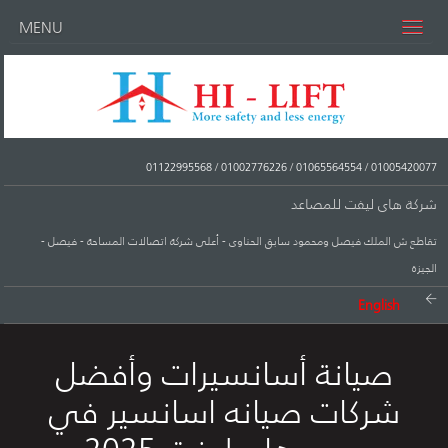
MENU
01122995568
/
01002776226
/
01065564554
/
01005420077
شركة هاى ليفت للمصاعد
تقاطع ش الملك فيصل ومحمود سابق الحناوى - أعلى شركة اتصالات المساحة - فيصل -
الجيزة
English
صيانة أسانسيرات وأفضل
شركات صيانه اسانسير في