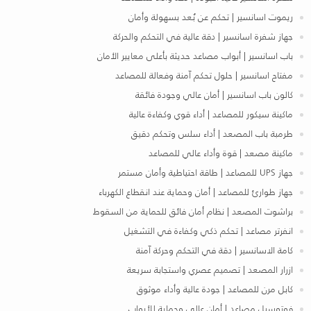
ريموت اسانسير | تحكم عن بُعد بسهولة وأمان
جهاز شفرة اسانسير | دقة عالية في التحكم والحركة
باب اسانسير | أبواب مصاعد حديثة بأعلى معايير الأمان
مفتاح اسانسير | حلول تحكم آمنة وفعالة للمصاعد
كالون باب اسانسير | أمان عالي وجودة فائقة
ماكينة سيكور للمصاعد | أداء قوي وكفاءة عالية
طرمبة باب المصعد | أداء سلس وتحكم دقيق
ماكينة مصعد | قوة وأداء عالي للمصاعد
جهاز UPS للمصاعد | طاقة احتياطية وأمان مستمر
جهاز طوارئ للمصاعد | أمان وحماية عند انقطاع الكهرباء
براشوت المصعد | نظام أمان فائق للحماية من السقوط
انفرتر مصاعد | تحكم ذكي وكفاءة في التشغيل
كامة الاسانسير | دقة في التحكم وحركة آمنة
ازرار المصعد | تصميم عصري واستجابة سريعة
كابل مرن للمصاعد | جودة عالية وأداء موثوق
فوتوسيل مصاعد | أمان عالي وحماية للأبواب