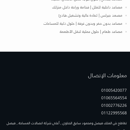
مصاعد داخلية للفلل | فخامة وراحة داخل منزلك
مصعد جيرلس | كفاءة عالية وتشغيل هادئ
مصاعد بدون حفر وبدون غرفة | حلول ذكية للمساحات
مصاعد طعام | حلول عملية لنقل الأطعمة
معلومات الإتصـال
01005420077
01065564554
01002776226
01122995568
تقاطع ش الملك فيصل ومحمود سابق الحناوى , أعلى شركة اتصالات المساحة , فيصل