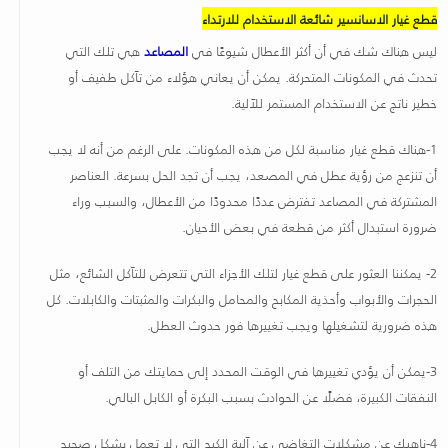
قطع غيار الاسانسير شائعة الاستخدام للارتداء
ليس هناك شك في أن أكثر الأعطال شيوعًا في
المصاعد
هي تلك التي
تحدث في المكونات المتحركة. يمكن أن يعاني هؤلاء من تآكل طفيف أو
خطير ناتج عن الاستخدام المستمر للآلية.
1-هناك قطع غيار مناسبة لكل من هذه المكونات. على الرغم من أنه لا يجب
أن تنزعج من رؤية عطل في المصعد، يجب أن تجد الحل بسرعة. العناصر
المشتركة في المصاعد تفترض عددًا محدودًا من الأعطال، والسبب وراء
ضرورة استبدال أكثر من قطعة في بعض الأحيان.
2- يمكننا العثور على قطع غيار لتلك الأجزاء التي تتعرض للتآكل الشائع، مثل
الحجرات والأبواب وأحذية المكابح والمحامل والبكرات والمثبتات والكابلات. كل
هذه ضرورية لتشغيلها ويجب تغييرها فور حدوث العطل.
3-يمكن أن يؤدي تغييرها في الوقت المحدد إلى حمايتك من التلف أو
النفقات الكبيرة، فضلًا عن الحوادث بسبب البكرة أو الكابل البالي.
4-ناهيك عن مشكلات التغاضي عن آلية الكبح التي لا تعمل بشكل صحيح