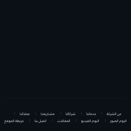
عن الشركة
خدماتنا
شركائنا
مشـاريعنـا
عملائنـا
البوم الصور
البوم الفيديو
المقـالات
اتصل بنا
خريطة الموقع