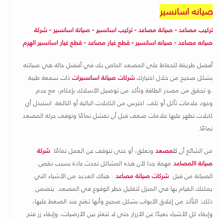
صيانه اسانسير
تركيب مصاعد - صيانة مصاعد - تركيب اسانسير - صيانة اسانسير - شركة
صيانه مصاعد - صيانه اسانسير - قطع غيار مصاعد - قطع غيار اسانسير الهرم
أفضل طريقة للحفاظ على المصعد الخاص بك في أفضل حالة هي صيانته
بشكل صحيح من خلال اختيارك
شركات صيانة اسانسيرات
ذات سمعة طيبة
.و تحقق من مصدر الطاقة وتأكد من توصيل الأسلاك بإحكام، مع عدم
وجود علامات تآكل أو تلف. احترس من الكابلات البالية أو التالفة. استبدل أي
كابلات تظهر عليها علامات ضعف قبل أن تفشل تمامًا وتوقف حركة المصعد
تمامًا
.
من الشائع أن
ك
ل
مصعد
وتعلق، أو حتى تتوقف عن العمل تمامًا.
شركة
صيانة االمصاعد
مهمة جدا لأن هذه المشاكل تحدث عادة بسبب نقص
الصيانة من قبل
شركات صيانة مصاعد
. هناك العديد من الأشياء التي
يمكنك القيام بها في المنزل لتقليل خطر الوقوع في المصعد. يتضمن
ذلك: التأكد من إغلاق الأبواب بشكل صحيح وأنها تفتح عند الضغط عليها،
وإبقاء كل الأشياء بعيدًا عن الأزرار حتى لا تتعثر بين الأرضيات، وإبقاء زر فتح