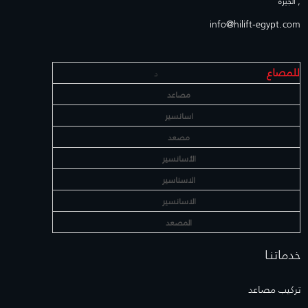
, الجيزة
info@hilift-egypt.com
للمصاع
د
مصاعد
اسانسير
مصعد
الأسانسير
الاسناسير
الاسانسير
المصعد
خدماتنـا
تركيب مصاعد