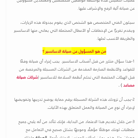
عن صيانة آلية الرفع والإشراف عليها.
سيكون الفني المتخصص هو الشخص الذي يقوم بجدولة هذه الزيارات،
ويقدم تقريرًا عن الإخفاقات أو الأعطال المحتملة التي يعاني منها الاسانسير
والطريقة الأنسب لحلها.
من هو المسؤول عن
صيانة الاسانسير
؟
1-هذا سؤال متكرر من قبل أصحاب الاسانسير. يجب إجراء أي صيانة وفقًا
للقواعد والأنظمة الصارمة المقدمة من الشركات المسجلة والمرخصة من
قبل الهيئات المختصة التي تحكم أنظمة السلامة للاسانسير (
شركات صيانة
مصاعد
) .
2-يجب أن تزودك هذه الشركة المسجلة برقم حماية يوضح تدريبها وتفويضها
لإجراء أي نوع من الصيانة والعمل المتعلق بهذه الآليات.
3-من خلال تقديم هذا الاعتماد من البداية، فإنك تتأكد من أنه يلبي جميع
متطلبات كونك موظفًا مؤهلًا وموجهًا بشكل صحيح في التعامل مع
معدات مثل هذه. يمكن لهؤلاء المهنيين الاعتناء بأعمال
الصيانة
وكذلك