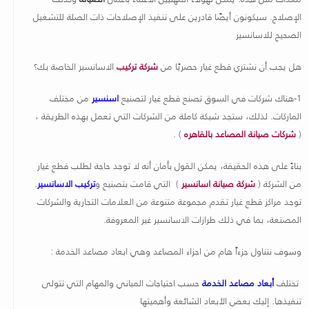
الإصلاح. سيكونون أيضًا قادرين على تنفيذ الإصلاحات ذات الصلة للتشغيل
الصحيح للاسانسير
هل يجب أن نشتري قطع غيار حصريًا من
شركة تركيب
الاسانسير الخاصة بك؟
1-هناك شركات في السوق تصنع قطع غيار لتصنيع
اسنسير
من مختلف
الماركات. لذلك، ستجد شبكة كاملة من الشركات التي تعمل بهذه الطريقة ،
(
شركات صيانة المصاعد بالقاهره
) .
بناءً على هذه الحقيقة، يمكن القول بأمان أنه لا توجد حاجة لطلب قطع غيار
من الشركة (
شركة صيانة اسانسير
) التي قامت بتصنيع و
تركيب الاسانسير
.
توجد مراكز قطع غيار تقدم مجموعة متنوعة من العلامات التجارية والشركات
المصنعة، بما في ذلك طرازات الاسانسير غير المعروفة.
وسوف نتناول جزءاً هام من اجزاء المصاعد وهي ابعاد مصاعد الخدمة :
تختلف
أبعاد مصاعد الخدمة
حسب احتياجات المباني والمهام التي تتولى
تنفيذها. إليك بعض الأبعاد الشائعة وأهميتها