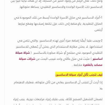
ومع ذلك، على الرغم من وجود الكثير من التشابه، إلا أن هناك تباينًا كبيرًا بين
الاسانسير ذات الأسرة الواحدة والاسانسير التقليدي: بساطة مكوناتها.
1-أجزاء الاسانسير في منازل الأسرة الواحدة أبسط من تلك الموجودة في
المنازل التقليدية. بالإضافة إلى ذلك، فإن تكلفة إصلاحها وقطع غيارها
أرخص.
2-ويجب علينا أيضًا إضافة ميزة أخرى لهذه الاسانسير، والتي تكمن في
استخدامها. لا يمكن مقارنة الاستخدام الذي يمكن أن يُعطى للاسانسير
التقليدي الموجود في مجتمع أو شركة مجاورة بالاسانسير (
شركة صيانة
اساسنير
) مثبت في منزل عائلي واحد فيجب البحث عن
شركات صيانة
مصاعد بالقاهرة
ملائمة .
كيف تتجنب تآكل أجزاء صيانة الاسانسير;
إذا أردت أن تتجنب أن الاسانسير يعاني من تآكل مكوناته، فعليك الاهتمام
به:
لضمان التشغيل الصحيح للآلة، يجب عليك إجراء مراجعات دورية. يجب إجراء
عمليات التفتيش هذه بواسطة موظفين متخصصين ومعتمدين مسؤولين