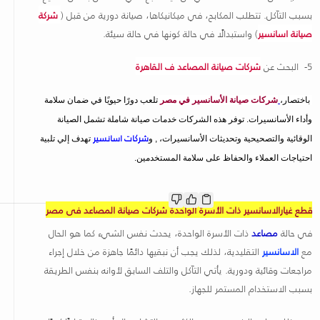
بسبب التآكل. تتطلب المكابح، في ميكانيكاها، صيانة دورية من قبل (
شركة
صيانة اسانسير
) واستبدالًا في حالة كونها في حالة سيئة.
5- البحث عن
شركات صيانة المصاعد ف القاهرة
باختصار،
شركات صيانة الأسانسير في مصر
تلعب دورًا حيويًا في ضمان سلامة
وأداء الأسانسيرات. توفر هذه الشركات خدمات صيانة شاملة تشمل الصيانة
شركات اسانسير
الوقائية والتصحيحية وتحديثات الأسانسيرات، , و
تهدف إلي تلبية
احتياجات العملاء والحفاظ على سلامة المستخدمين.
قطع غيارالاسانسير ذات الأسرة الواحدة
شركات صيانة المصاعد فى مصر
في حالة
مصاعد
ذات الأسرة الواحدة، يحدث نفس الشيء كما هو الحال
مع
الاسانسير
التقليدية، لذلك يجب أن نبقيها دائمًا جاهزة من خلال إجراء
مراجعات وقائية ودورية. يأتي التآكل والتلف السابق لأوانه بنفس الطريقة
بسبب الاستخدام المستمر للجهاز.