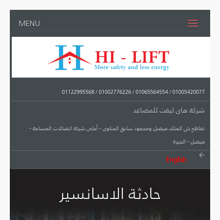
MENU
01122995568
/
01002776226
/
01065564554
/
01005420077
شركة هاى ليفت للمصاعد
تقاطع ش الملك فيصل ومحمود سابق الحناوى - أعلى شركة اتصالات المساحة -
فيصل - الجيزة
English
حادثة الاسانسير