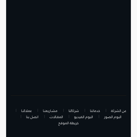
عن الشركة
خدماتنا
شركائنا
مشـاريعنـا
عملائنـا
البوم الصور
البوم الفيديو
المقـالات
اتصل بنا
خريطة الموقع