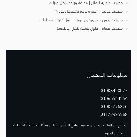
مصاعد داخلية للفلل | فخامة وراحة داخل منزلك
مصعد جيرلس | كفاءة عالية وتشغيل هادئ
مصاعد بدون حفر وبدون غرفة | حلول ذكية للمساحات
مصاعد طعام | حلول عملية لنقل الأطعمة
معلومات الإتصـال
01005420077
01065564554
01002776226
01122995568
تقاطع ش الملك فيصل ومحمود سابق الحناوى , أعلى شركة اتصالات المساحة
, فيصل , الجيزة