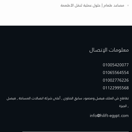
مصاعد طعام | حلول عملية لنقل الأطعمة
معلومات الإتصـال
01005420077
01065564554
01002776226
01122995568
تقاطع ش الملك فيصل ومحمود سابق الحناوى , أعلى شركة اتصالات المساحة , فيصل
, الجيزة
info@hilift-egypt.com