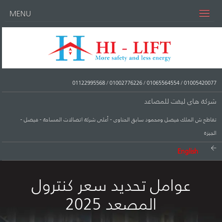
MENU
01122995568
/
01002776226
/
01065564554
/
01005420077
شركة هاى ليفت للمصاعد
تقاطع ش الملك فيصل ومحمود سابق الحناوى - أعلى شركة اتصالات المساحة - فيصل -
الجيزة
English
عوامل تحديد سعر كنترول
المصعد 2025